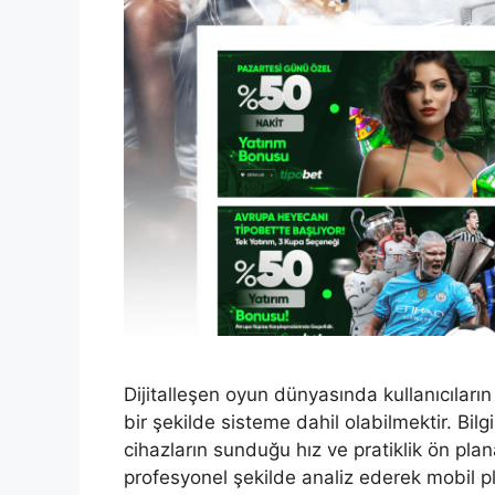
Dijitalleşen oyun dünyasında kullanıcıları
bir şekilde sisteme dahil olabilmektir. Bi
cihazların sunduğu hız ve pratiklik ön pla
profesyonel şekilde analiz ederek mobil p