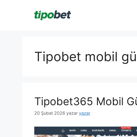
İçeriğe
atla
Tipobet mobil gün
Tipobet365 Mobil Gü
20 Şubat 2026
yazar
yazar