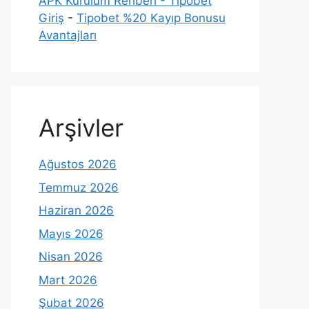
APK Kurulum Rehberi - Tipobet
Giriş
-
Tipobet %20 Kayıp Bonusu
Avantajları
Arşivler
Ağustos 2026
Temmuz 2026
Haziran 2026
Mayıs 2026
Nisan 2026
Mart 2026
Şubat 2026