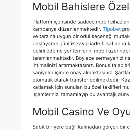
Mobil Bahislere Özel 
Platform içerisinde sadece mobil cihazları
kampanya düzenlenmektedir.
Tipobet
pro
ve tarzına uygun bir ödül seçeneği mutlaka
başlayarak günlük kayıp iade fırsatlarına
belirli ödeme yöntemlerini mobil üzerinden
tanımlanmaktadır. Böylece sermayenizi 
ihtimalinizi artırmaktasınız. Bonus talepler
saniyeler içinde onay almaktasınız. Şartl
otomatik olarak transfer edilmektedir. Kaz
katlamak için sunulan bu özel teklifleri m
işlemlerinizi tamamlayıp bu avantajlı dünya
Mobil Casino Ve Oyu
Sabit bir yere bağlı kalmadan gerçek bir 