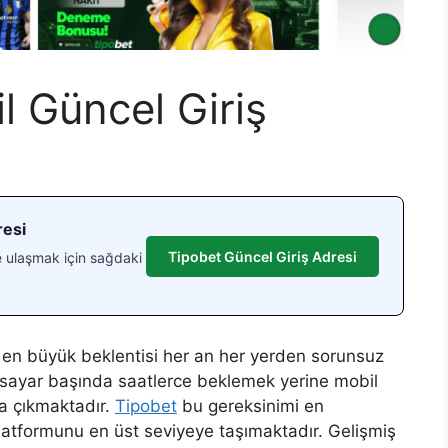
 Güncel Giriş
resi
Tipobet Güncel Giriş Adresi
e ulaşmak için sağdaki
n en büyük beklentisi her an her yerden sorunsuz
lgisayar başında saatlerce beklemek yerine mobil
na çıkmaktadır.
Tipobet
bu gereksinimi en
latformunu en üst seviyeye taşımaktadır. Gelişmiş