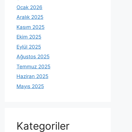
Ocak 2026
Aralık 2025
Kasım 2025
Ekim 2025
Eylül 2025
Ağustos 2025
Temmuz 2025
Haziran 2025
Mayıs 2025
Kategoriler