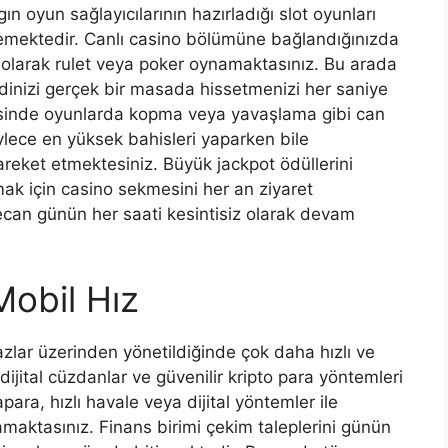
oyun sağlayıcılarının hazırladığı slot oyunları
lemektedir. Canlı casino bölümüne bağlandığınızda
ı olarak rulet veya poker oynamaktasınız. Bu arada
dinizi gerçek bir masada hissetmenizi her saniye
sinde oyunlarda kopma veya yavaşlama gibi can
ylece en yüksek bahisleri yaparken bile
reket etmektesiniz. Büyük jackpot ödüllerini
k için casino sekmesini her an ziyaret
ecan günün her saati kesintisiz olarak devam
Mobil Hız
zlar üzerinden yönetildiğinde çok daha hızlı ve
jital cüzdanlar ve güvenilir kripto para yöntemleri
ara, hızlı havale veya dijital yöntemler ile
lamaktasınız. Finans birimi çekim taleplerini günün