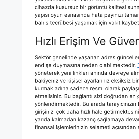
cihazda kusursuz bir görüntü kalitesi sun
yapısı oyun esnasında hata payınızı tama
bahis tecrübesi yaşamak için vakit kaybe
Hızlı Erişim Ve Güven
Sektör genelinde yaşanan adres güncellem
endişe duymasına neden olabilmektedir.
yöneterek yeni linkleri anında devreye alm
bakiyeniz ve kişisel ayarlarınız eksiksiz bi
kurmak adına sadece resmi olarak paylaş
etmelisiniz. Bu bağlantı sizi doğrudan e
yönlendirmektedir. Bu arada tarayıcınızın 
girişinizi çok daha hızlı hale getirmektesi
yarıda kalmadan kazanç sağlamaya devam 
finansal işlemlerinizin selameti açısından 