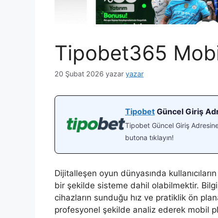
Tipobet365 Mobil
20 Şubat 2026
yazar
yazar
Tipobet
Güncel Giriş Ad
Tipobet Güncel Giriş Adresin
butona tıklayın!
Dijitalleşen oyun dünyasında kullanıcıları
bir şekilde sisteme dahil olabilmektir. Bi
cihazların sunduğu hız ve pratiklik ön pla
profesyonel şekilde analiz ederek mobil p