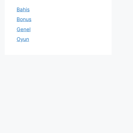
Bahis
Bonus
Genel
Oyun