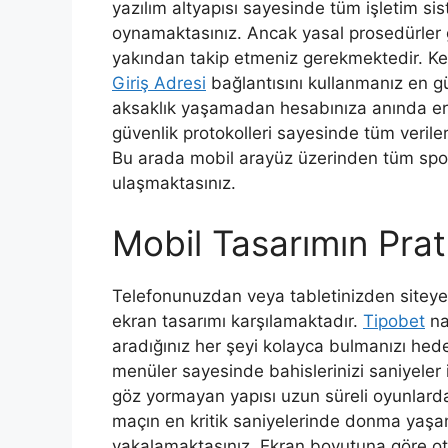
yazılım altyapısı sayesinde tüm işletim s
oynamaktasınız. Ancak yasal prosedürler g
yakından takip etmeniz gerekmektedir. Kes
Giriş Adresi
bağlantısını kullanmanız en gü
aksaklık yaşamadan hesabınıza anında er
güvenlik protokolleri sayesinde tüm verile
Bu arada mobil arayüz üzerinden tüm spor 
ulaşmaktasınız.
Mobil Tasarımın Prat
Telefonunuzdan veya tabletinizden siteye g
ekran tasarımı karşılamaktadır.
Tipobet
na
aradığınız her şeyi kolayca bulmanızı hede
menüler sayesinde bahislerinizi saniyeler 
göz yormayan yapısı uzun süreli oyunlard
maçın en kritik saniyelerinde donma yaş
yakalamaktasınız. Ekran boyutuna göre oto