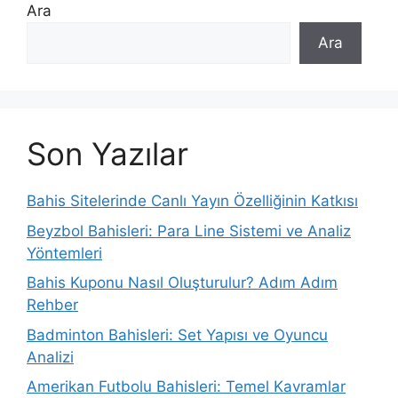
Ara
Ara
Son Yazılar
Bahis Sitelerinde Canlı Yayın Özelliğinin Katkısı
Beyzbol Bahisleri: Para Line Sistemi ve Analiz
Yöntemleri
Bahis Kuponu Nasıl Oluşturulur? Adım Adım
Rehber
Badminton Bahisleri: Set Yapısı ve Oyuncu
Analizi
Amerikan Futbolu Bahisleri: Temel Kavramlar