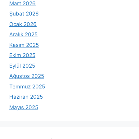
Mart 2026
Şubat 2026
Ocak 2026
Aralık 2025
Kasım 2025
Ekim 2025
Eylül 2025
Ağustos 2025
Temmuz 2025
Haziran 2025
Mayıs 2025