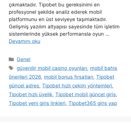
çıkmaktadır. Tipobet bu gereksinimi en
profesyonel şekilde analiz ederek mobil
platformunu en üst seviyeye taşımaktadır.
Gelişmiş yazılım altyapısı sayesinde tüm işletim
sistemlerinde yüksek performansla oyun …
Devamını oku
Kategoriler
Genel
Etiketler
güvenilir mobil casino oyunları
,
mobil bahis
önerileri 2026
,
mobil bonus fırsatları
,
Tipobet
güncel adres
,
Tipobet hızlı çekim yöntemleri
,
Tipobet hızlı üyelik
,
Tipobet mobil güncel giriş
,
Tipobet yeni giriş linkleri
,
Tipobet365 giriş yap