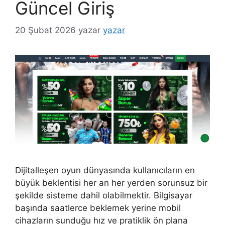
Güncel Giriş
20 Şubat 2026
yazar
yazar
Dijitalleşen oyun dünyasında kullanıcıların en
büyük beklentisi her an her yerden sorunsuz bir
şekilde sisteme dahil olabilmektir. Bilgisayar
başında saatlerce beklemek yerine mobil
cihazların sunduğu hız ve pratiklik ön plana