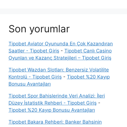
Son yorumlar
Tipobet Aviator Oyununda En Çok Kazandıran
Saatler - Tipobet Giriş
-
Tipobet Canlı Casino
Oyunları ve Kazanç Stratejileri – Tipobet Giriş
Tipobet Wazdan Slotları: Benzersiz Volatilite
Kontrolü - Tipobet Giriş
-
Tipobet %20 Kayıp
Bonusu Avantajları
Tipobet Spor Bahislerinde Veri Analizi: İleri
Düzey İstatistik Rehberi - Tipobet Giriş
-
Tipobet %20 Kayıp Bonusu Avantajları
Tipobet Bakara Rehberi: Banker Bahsinin