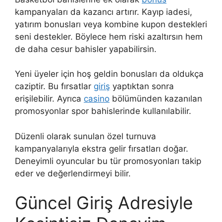
kampanyaları da kazancı artırır. Kayıp iadesi,
yatırım bonusları veya kombine kupon destekleri
seni destekler. Böylece hem riski azaltırsın hem
de daha cesur bahisler yapabilirsin.
Yeni üyeler için hoş geldin bonusları da oldukça
caziptir. Bu fırsatlar
giriş
yaptıktan sonra
erişilebilir. Ayrıca
casino
bölümünden kazanılan
promosyonlar spor bahislerinde kullanılabilir.
Düzenli olarak sunulan özel turnuva
kampanyalarıyla ekstra gelir fırsatları doğar.
Deneyimli oyuncular bu tür promosyonları takip
eder ve değerlendirmeyi bilir.
Güncel Giriş Adresiyle