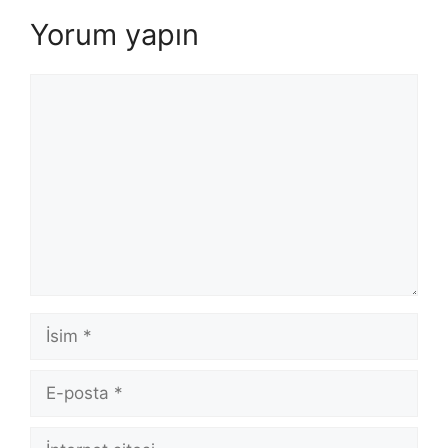
Yorum yapın
Yorum
İsim
E-
posta
İnternet