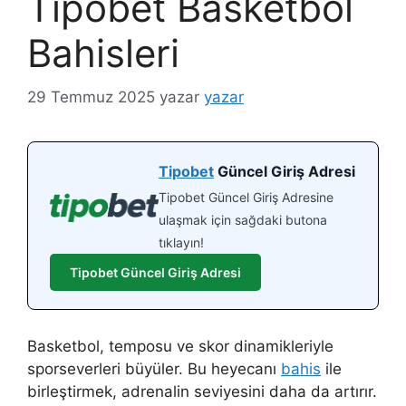
Tipobet Basketbol
Bahisleri
29 Temmuz 2025
yazar
yazar
Tipobet
Güncel Giriş Adresi
Tipobet Güncel Giriş Adresine
ulaşmak için sağdaki butona
tıklayın!
Tipobet Güncel Giriş Adresi
Basketbol, temposu ve skor dinamikleriyle
sporseverleri büyüler. Bu heyecanı
bahis
ile
birleştirmek, adrenalin seviyesini daha da artırır.