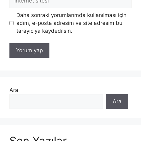
sitesi
Daha sonraki yorumlarımda kullanılması için
adım, e-posta adresim ve site adresim bu
tarayıcıya kaydedilsin.
Ara
Ara
Son Yazılar