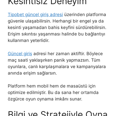
Kesintisiz Deneyim
Tipobet güncel giriş adresi
üzerinden platforma
güvenle ulaşabilirsin. Herhangi bir engel ya da
kesinti yaşamadan bahis keyfini sürdürebilirsin.
Erişim sıkıntısı yaşanması halinde bu bağlantıyı
kullanman yeterlidir.
Güncel giriş
adresi her zaman aktiftir. Böylece
maç saati yaklaşırken panik yapmazsın. Tüm
oyunlara, canlı karşılaşmalara ve kampanyalara
anında erişim sağlarsın.
Platform hem mobil hem de masaüstü için
optimize edilmiştir. Bu da sana her ortamda
özgürce oyun oynama imkânı sunar.
Bilgi ve Stratejiyle Oyna