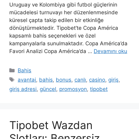
Uruguay ve Kolombiya gibi futbol güçlerinin
mücadelesi turnuvayı her düzenlenmesinde
küresel çapta takip edilen bir etkinliğe
dönüştürmektedir. Tipobet’te Copa América
kapsamlı bahis seçenekleri ve özel
kampanyalarla sunulmaktadır. Copa América’da
Favori Analizi Copa América’da …
Devamını oku
Kategoriler
Bahis
Etiketler
avantaj
,
bahis
,
bonus
,
canlı
,
casino
,
giriş
,
giriş adresi
,
güncel
,
promosyon
,
tipobet
Tipobet Wazdan
Slotları: Benzersiz