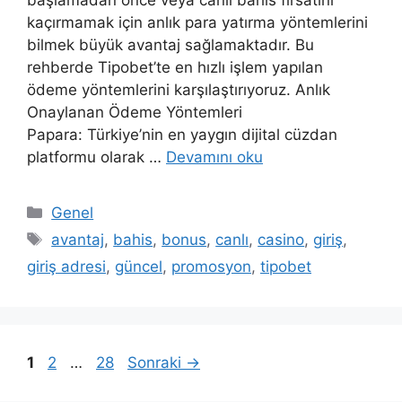
kaçırmamak için anlık para yatırma yöntemlerini
bilmek büyük avantaj sağlamaktadır. Bu
rehberde Tipobet’te en hızlı işlem yapılan
ödeme yöntemlerini karşılaştırıyoruz. Anlık
Onaylanan Ödeme Yöntemleri
Papara: Türkiye’nin en yaygın dijital cüzdan
platformu olarak …
Devamını oku
Kategoriler
Genel
Etiketler
avantaj
,
bahis
,
bonus
,
canlı
,
casino
,
giriş
,
giriş adresi
,
güncel
,
promosyon
,
tipobet
Sayfa
Sayfa
Sayfa
1
2
…
28
Sonraki
→