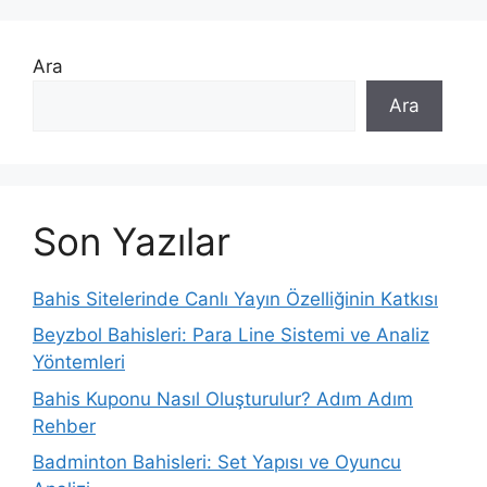
Ara
Ara
Son Yazılar
Bahis Sitelerinde Canlı Yayın Özelliğinin Katkısı
Beyzbol Bahisleri: Para Line Sistemi ve Analiz
Yöntemleri
Bahis Kuponu Nasıl Oluşturulur? Adım Adım
Rehber
Badminton Bahisleri: Set Yapısı ve Oyuncu