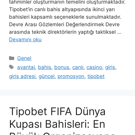
tahminler oluşturmanın temelini oluşturmaktadır.
Tipobet’in canlı bahis altyapısında ikinci yarı
bahisleri kapsamlı seçeneklerle sunulmaktadır.
Devre Arası Gözlemleri Değerlendirmek Devre
arasında teknik direktörlerin yaptığı taktiksel …
Devamını oku
Kategoriler
Genel
Etiketler
avantaj
,
bahis
,
bonus
,
canlı
,
casino
,
giriş
,
giriş adresi
,
güncel
,
promosyon
,
tipobet
Tipobet FIFA Dünya
Kupası Bahisleri: En