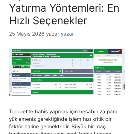
Yatırma Yöntemleri: En
Hızlı Seçenekler
25 Mayıs 2026
yazar
yazar
Tipobet’te bahis yapmak için hesabınıza para
yüklemeniz gerektiğinde işlem hızı kritik bir
faktör haline gelmektedir. Büyük bir maç
başlamadan önce veya canlı bahis fırsatını