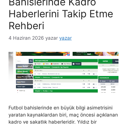
Bahislerinde Kadro
Haberlerini Takip Etme
Rehberi
4 Haziran 2026
yazar
yazar
Futbol bahislerinde en büyük bilgi asimetrisini
yaratan kaynaklardan biri, maç öncesi açıklanan
kadro ve sakatlık haberleridir. Yıldız bir