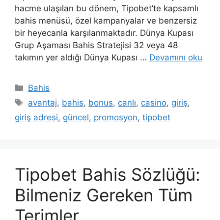
hacme ulaşılan bu dönem, Tipobet’te kapsamlı
bahis menüsü, özel kampanyalar ve benzersiz
bir heyecanla karşılanmaktadır. Dünya Kupası
Grup Aşaması Bahis Stratejisi 32 veya 48
takımın yer aldığı Dünya Kupası …
Devamını oku
Kategoriler
Bahis
Etiketler
avantaj
,
bahis
,
bonus
,
canlı
,
casino
,
giriş
,
giriş adresi
,
güncel
,
promosyon
,
tipobet
Tipobet Bahis Sözlüğü:
Bilmeniz Gereken Tüm
Terimler