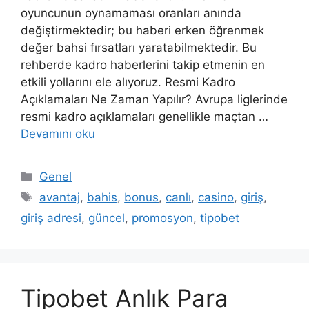
oyuncunun oynamaması oranları anında
değiştirmektedir; bu haberi erken öğrenmek
değer bahsi fırsatları yaratabilmektedir. Bu
rehberde kadro haberlerini takip etmenin en
etkili yollarını ele alıyoruz. Resmi Kadro
Açıklamaları Ne Zaman Yapılır? Avrupa liglerinde
resmi kadro açıklamaları genellikle maçtan …
Devamını oku
Kategoriler
Genel
Etiketler
avantaj
,
bahis
,
bonus
,
canlı
,
casino
,
giriş
,
giriş adresi
,
güncel
,
promosyon
,
tipobet
Tipobet Anlık Para