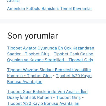
Analizi
Amerikan Futbolu Bahisleri: Temel Kavramlar
Son yorumlar
Tipobet Aviator Oyununda En Çok Kazandıran
Saatler - Tipobet Giriş
-
Tipobet Canlı Casino
Oyunları ve Kazanç Stratejileri – Tipobet Giriş
Tipobet Wazdan Slotları: Benzersiz Volatilite
Kontrolü - Tipobet Giriş
-
Tipobet %20 Kayıp
Bonusu Avantajları
Tipobet Spor Bahislerinde Veri Analizi: İleri
Düzey İstatistik Rehberi - Tipobet Giriş
-
Tipobet %20 Kayıp Bonusu Avantajları