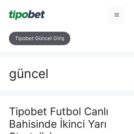
İçeriğe
atla
Menü
Tipobet Güncel Giriş
güncel
Tipobet Futbol Canlı
Bahisinde İkinci Yarı