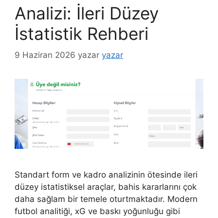
Analizi: İleri Düzey
İstatistik Rehberi
9 Haziran 2026
yazar
yazar
Standart form ve kadro analizinin ötesinde ileri
düzey istatistiksel araçlar, bahis kararlarını çok
daha sağlam bir temele oturtmaktadır. Modern
futbol analitiği, xG ve baskı yoğunluğu gibi