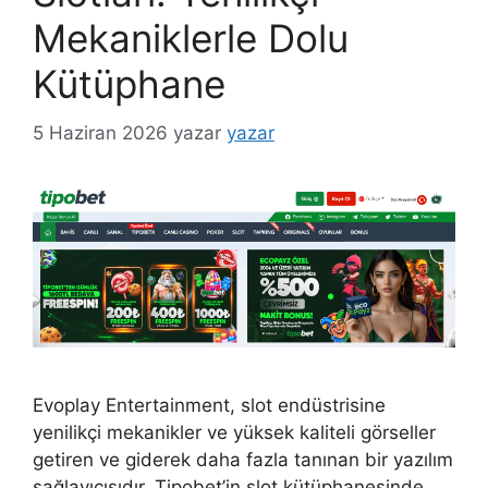
Mekaniklerle Dolu
Kütüphane
5 Haziran 2026
yazar
yazar
Evoplay Entertainment, slot endüstrisine
yenilikçi mekanikler ve yüksek kaliteli görseller
getiren ve giderek daha fazla tanınan bir yazılım
sağlayıcısıdır. Tipobet’in slot kütüphanesinde