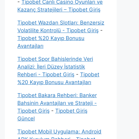
-
Tipobet Canlı Casino Oyunları ve
Kazanç Stratejileri – Tipobet Giriş
Tipobet Wazdan Slotları: Benzersiz
Volatilite Kontrolü - Tipobet Giriş
-
Tipobet %20 Kayıp Bonusu
Avantajları
Tipobet Spor Bahislerinde Veri
Analizi: İleri Düzey İstatistik
Rehberi - Tipobet Giriş
-
Tipobet
%20 Kayıp Bonusu Avantajları
Tipobet Bakara Rehberi: Banker
Bahsinin Avantajları ve Strateji -
Tipobet Giriş
-
Tipobet Giriş
Güncel
Tipobet Mobil Uygulama: Android