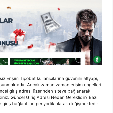
z Erişim Tipobet kullanıcılarına güvenilir altyapı,
 sunmaktadır. Ancak zaman zaman erişim engelleri
cel giriş adresi üzerinden siteye bağlanarak
siniz. Güncel Giriş Adresi Neden Gereklidir? Bazı
 giriş bağlantıları periyodik olarak değişmektedir.