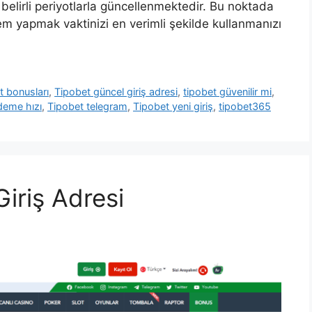
i belirli periyotlarla güncellenmektedir. Bu noktada
em yapmak vaktinizi en verimli şekilde kullanmanızı
t bonusları
,
Tipobet güncel giriş adresi
,
tipobet güvenilir mi
,
deme hızı
,
Tipobet telegram
,
Tipobet yeni giriş
,
tipobet365
iriş Adresi