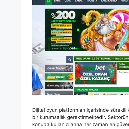
Dijital oyun platformları içerisinde sürekl
bir kurumsallık gerektirmektedir. Sektörün
konuda kullanıcılarına her zaman en güven