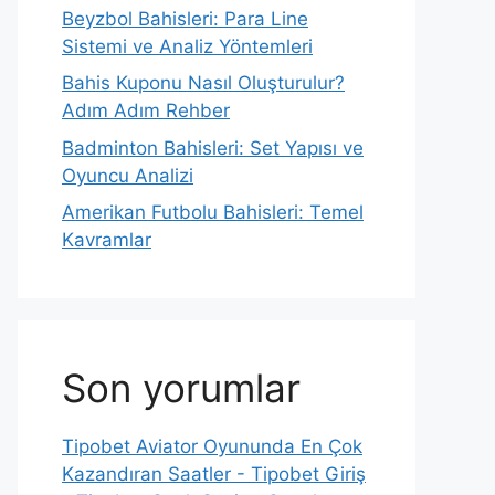
Beyzbol Bahisleri: Para Line
Sistemi ve Analiz Yöntemleri
Bahis Kuponu Nasıl Oluşturulur?
Adım Adım Rehber
Badminton Bahisleri: Set Yapısı ve
Oyuncu Analizi
Amerikan Futbolu Bahisleri: Temel
Kavramlar
Son yorumlar
Tipobet Aviator Oyununda En Çok
Kazandıran Saatler - Tipobet Giriş