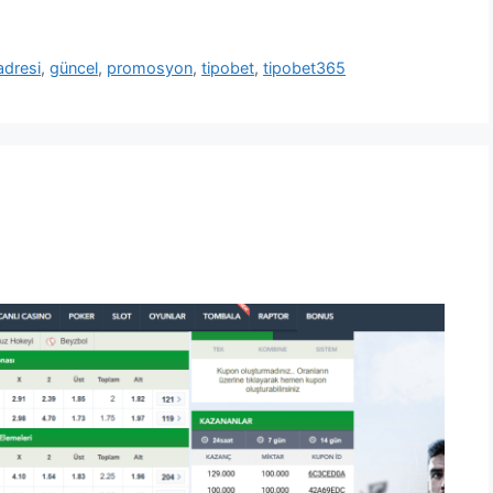
 adresi
,
güncel
,
promosyon
,
tipobet
,
tipobet365