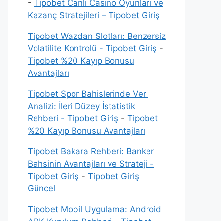
-
Tipobet Canlı Casino Oyunları ve
Kazanç Stratejileri – Tipobet Giriş
Tipobet Wazdan Slotları: Benzersiz
Volatilite Kontrolü - Tipobet Giriş
-
Tipobet %20 Kayıp Bonusu
Avantajları
Tipobet Spor Bahislerinde Veri
Analizi: İleri Düzey İstatistik
Rehberi - Tipobet Giriş
-
Tipobet
%20 Kayıp Bonusu Avantajları
Tipobet Bakara Rehberi: Banker
Bahsinin Avantajları ve Strateji -
Tipobet Giriş
-
Tipobet Giriş
Güncel
Tipobet Mobil Uygulama: Android