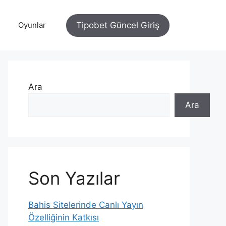
Tipobet Güncel Giriş
Oyunlar
Ara
Ara
Son Yazılar
Bahis Sitelerinde Canlı Yayın
Özelliğinin Katkısı