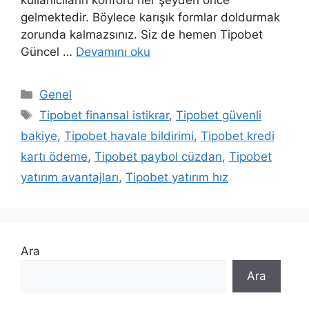
gelmektedir. Böylece karışık formlar doldurmak
zorunda kalmazsınız. Siz de hemen Tipobet
Güncel …
Devamını oku
Kategoriler
Genel
Etiketler
Tipobet finansal istikrar
,
Tipobet güvenli
bakiye
,
Tipobet havale bildirimi
,
Tipobet kredi
kartı ödeme
,
Tipobet paybol cüzdan
,
Tipobet
yatırım avantajları
,
Tipobet yatırım hız
Ara
Ara