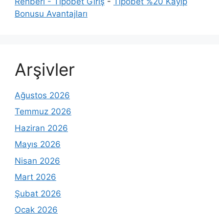
Rehberi - Tipobet Giriş
-
Tipobet %20 Kayıp
Bonusu Avantajları
Arşivler
Ağustos 2026
Temmuz 2026
Haziran 2026
Mayıs 2026
Nisan 2026
Mart 2026
Şubat 2026
Ocak 2026