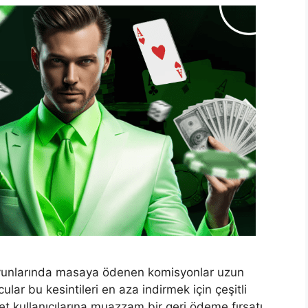
yunlarında masaya ödenen komisyonlar uzun
ar bu kesintileri en aza indirmek için çeşitli
 kullanıcılarına muazzam bir geri ödeme fırsatı