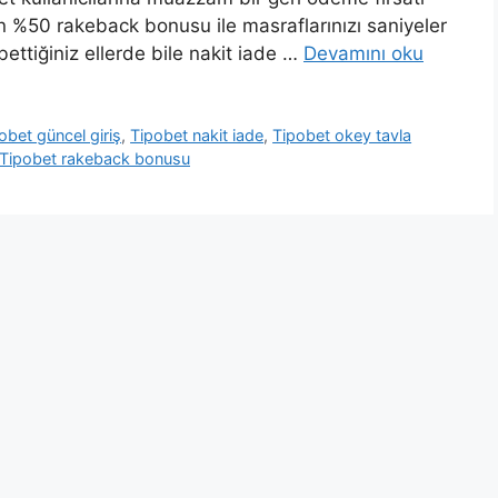
an %50 rakeback bonusu ile masraflarınızı saniyeler
ettiğiniz ellerde bile nakit iade …
Devamını oku
pobet güncel giriş
,
Tipobet nakit iade
,
Tipobet okey tavla
Tipobet rakeback bonusu