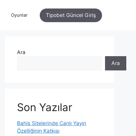
Tipobet Güncel Giriş
Oyunlar
Ara
Ara
Son Yazılar
Bahis Sitelerinde Canlı Yayın
Özelliğinin Katkısı