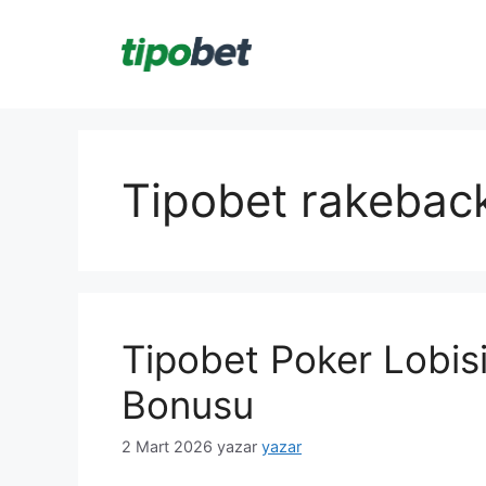
İçeriğe
atla
Tipobet rakebac
Tipobet Poker Lobi
Bonusu
2 Mart 2026
yazar
yazar