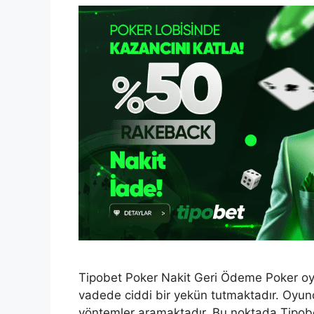
Tipobet Poker Nakit Geri Ödeme Poker o
vadede ciddi bir yekün tutmaktadır. Oyuncul
yöntemler aramaktadır. Bu noktada Tipobet