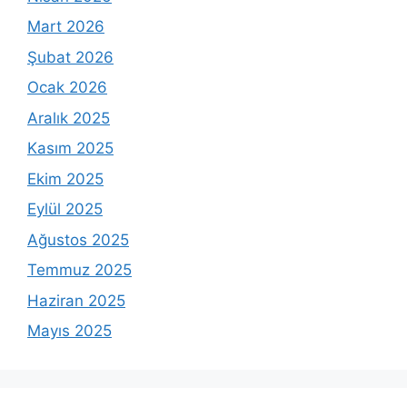
Mart 2026
Şubat 2026
Ocak 2026
Aralık 2025
Kasım 2025
Ekim 2025
Eylül 2025
Ağustos 2025
Temmuz 2025
Haziran 2025
Mayıs 2025