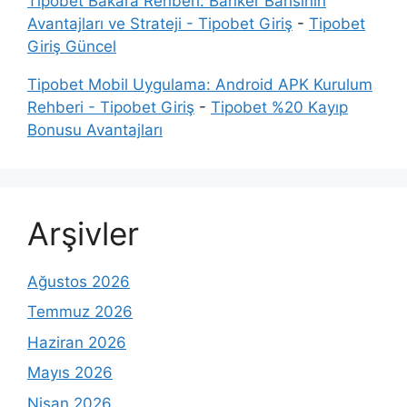
Tipobet Bakara Rehberi: Banker Bahsinin
Avantajları ve Strateji - Tipobet Giriş
-
Tipobet
Giriş Güncel
Tipobet Mobil Uygulama: Android APK Kurulum
Rehberi - Tipobet Giriş
-
Tipobet %20 Kayıp
Bonusu Avantajları
Arşivler
Ağustos 2026
Temmuz 2026
Haziran 2026
Mayıs 2026
Nisan 2026