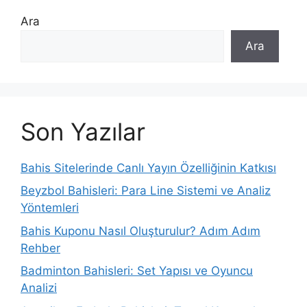
Ara
Ara
Son Yazılar
Bahis Sitelerinde Canlı Yayın Özelliğinin Katkısı
Beyzbol Bahisleri: Para Line Sistemi ve Analiz
Yöntemleri
Bahis Kuponu Nasıl Oluşturulur? Adım Adım
Rehber
Badminton Bahisleri: Set Yapısı ve Oyuncu
Analizi