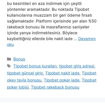
bu kesintileri en aza indirmek için çeşitli
yöntemler aramaktadır. Bu noktada Tipobet
kullanıcılarına muazzam bir geri ödeme fırsatı
sağlamaktadır. Platform içerisinde yer alan %50
rakeback bonusu ile masraflarınızı saniyeler
içinde yarıya indirmektesiniz. Böylece
kaybettiğiniz ellerde bile nakit iade …
Devamını
oku
Kategoriler
Bonus
Etiketler
Tipobet bonus kuralları
,
tipobet giriş adresi
,
tipobet güncel giriş
,
Tipobet nakit iade
,
Tipobet
okey tavla bonusu
,
Tipobet poker iade
,
Tipobet
poker lobisi
,
Tipobet rakeback bonusu