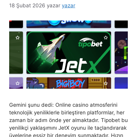
18 Şubat 2026
yazar
yazar
Gemini şunu dedi: Online casino atmosferini
teknolojik yeniliklerle birleştiren platformlar, her
zaman bir adım önde yer almaktadır. Tipobet bu
yenilikçi yaklaşımını JetX oyunu ile taçlandırarak
üyelerine eşsiz bir deneyim sunmaktadır. Hızın