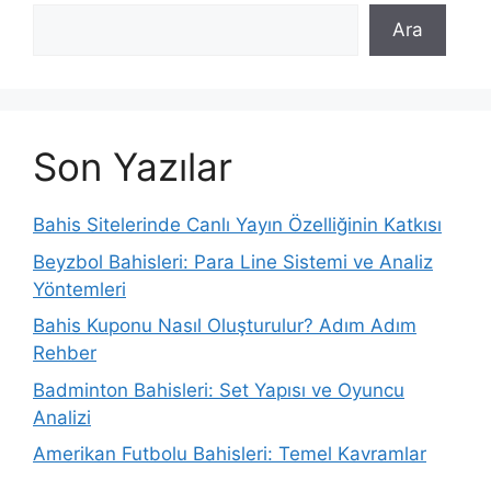
Ara
Son Yazılar
Bahis Sitelerinde Canlı Yayın Özelliğinin Katkısı
Beyzbol Bahisleri: Para Line Sistemi ve Analiz
Yöntemleri
Bahis Kuponu Nasıl Oluşturulur? Adım Adım
Rehber
Badminton Bahisleri: Set Yapısı ve Oyuncu
Analizi
Amerikan Futbolu Bahisleri: Temel Kavramlar