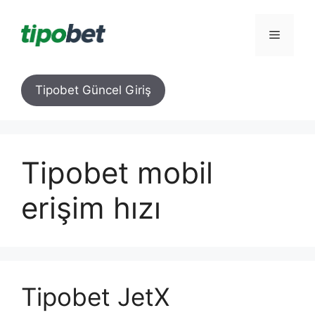
İçeriğe
atla
Menü
Tipobet Güncel Giriş
Tipobet mobil
erişim hızı
Tipobet JetX