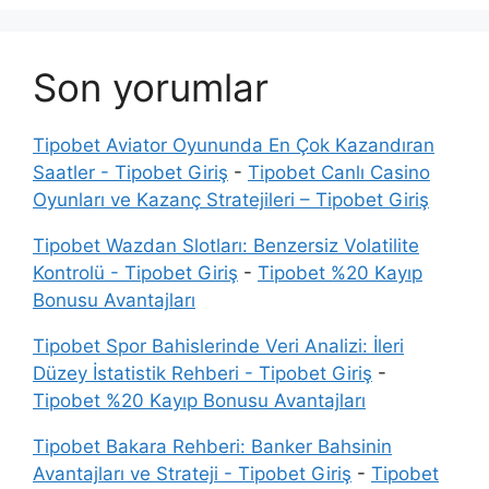
Son yorumlar
Tipobet Aviator Oyununda En Çok Kazandıran
Saatler - Tipobet Giriş
-
Tipobet Canlı Casino
Oyunları ve Kazanç Stratejileri – Tipobet Giriş
Tipobet Wazdan Slotları: Benzersiz Volatilite
Kontrolü - Tipobet Giriş
-
Tipobet %20 Kayıp
Bonusu Avantajları
Tipobet Spor Bahislerinde Veri Analizi: İleri
Düzey İstatistik Rehberi - Tipobet Giriş
-
Tipobet %20 Kayıp Bonusu Avantajları
Tipobet Bakara Rehberi: Banker Bahsinin
Avantajları ve Strateji - Tipobet Giriş
-
Tipobet