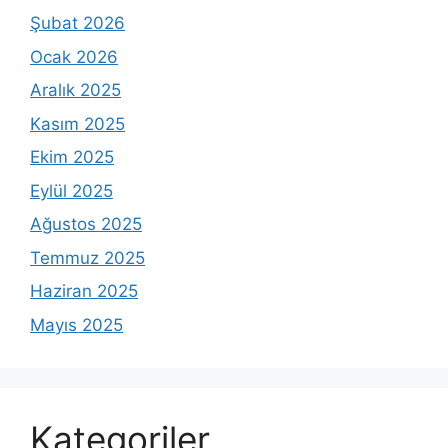
Şubat 2026
Ocak 2026
Aralık 2025
Kasım 2025
Ekim 2025
Eylül 2025
Ağustos 2025
Temmuz 2025
Haziran 2025
Mayıs 2025
Kategoriler