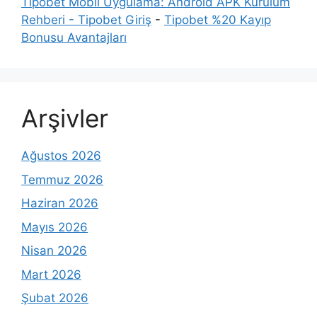
Tipobet Mobil Uygulama: Android APK Kurulum
Rehberi - Tipobet Giriş
-
Tipobet %20 Kayıp
Bonusu Avantajları
Arşivler
Ağustos 2026
Temmuz 2026
Haziran 2026
Mayıs 2026
Nisan 2026
Mart 2026
Şubat 2026