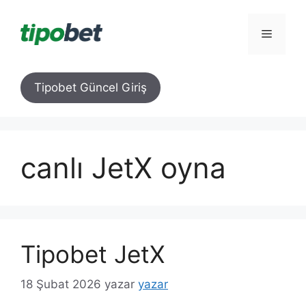
İçeriğe
atla
Menü
Tipobet Güncel Giriş
canlı JetX oyna
Tipobet JetX
18 Şubat 2026
yazar
yazar