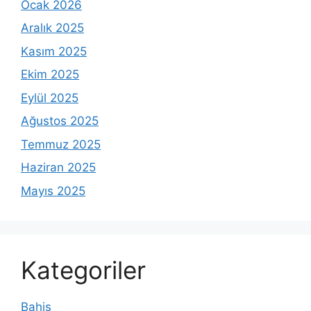
Ocak 2026
Aralık 2025
Kasım 2025
Ekim 2025
Eylül 2025
Ağustos 2025
Temmuz 2025
Haziran 2025
Mayıs 2025
Kategoriler
Bahis