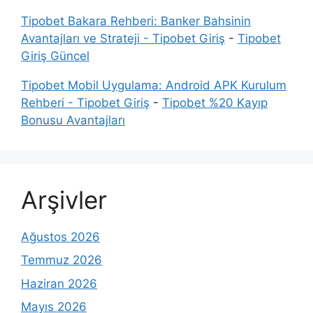
Tipobet Bakara Rehberi: Banker Bahsinin
Avantajları ve Strateji - Tipobet Giriş
-
Tipobet
Giriş Güncel
Tipobet Mobil Uygulama: Android APK Kurulum
Rehberi - Tipobet Giriş
-
Tipobet %20 Kayıp
Bonusu Avantajları
Arşivler
Ağustos 2026
Temmuz 2026
Haziran 2026
Mayıs 2026