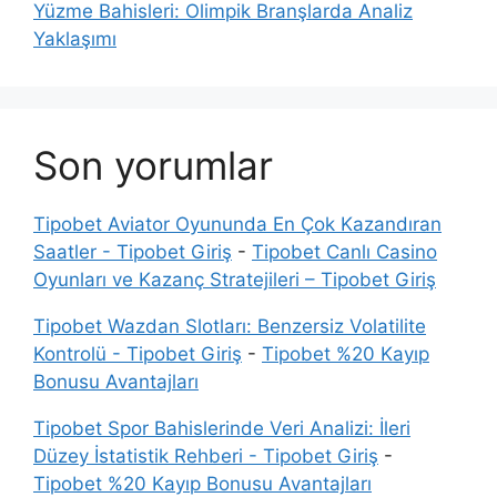
Yüzme Bahisleri: Olimpik Branşlarda Analiz
Yaklaşımı
Son yorumlar
Tipobet Aviator Oyununda En Çok Kazandıran
Saatler - Tipobet Giriş
-
Tipobet Canlı Casino
Oyunları ve Kazanç Stratejileri – Tipobet Giriş
Tipobet Wazdan Slotları: Benzersiz Volatilite
Kontrolü - Tipobet Giriş
-
Tipobet %20 Kayıp
Bonusu Avantajları
Tipobet Spor Bahislerinde Veri Analizi: İleri
Düzey İstatistik Rehberi - Tipobet Giriş
-
Tipobet %20 Kayıp Bonusu Avantajları