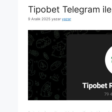
Tipobet Telegram ile
9 Aralık 2025
yazar
yazar