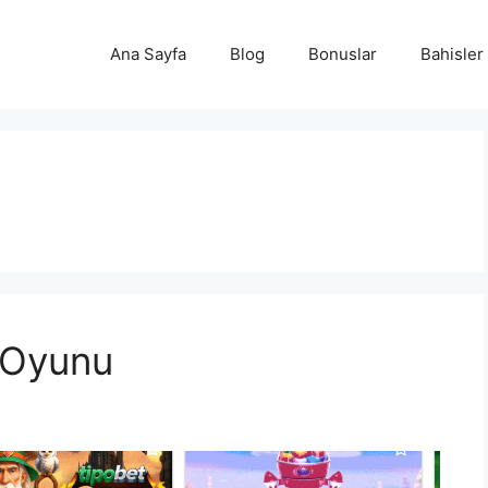
Ana Sayfa
Blog
Bonuslar
Bahisler
 Oyunu