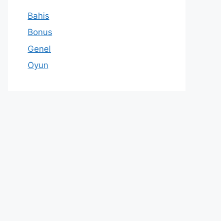
Bahis
Bonus
Genel
Oyun