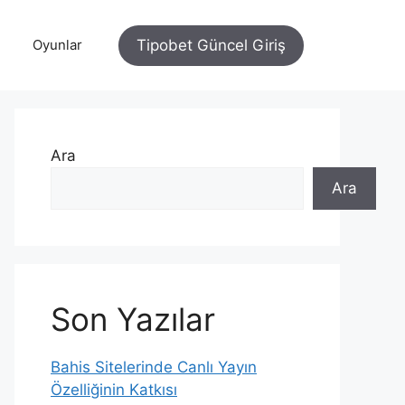
Tipobet Güncel Giriş
Oyunlar
Ara
Ara
Son Yazılar
Bahis Sitelerinde Canlı Yayın
Özelliğinin Katkısı