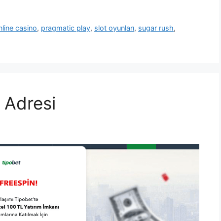
nline casino
,
pragmatic play
,
slot oyunları
,
sugar rush
,
 Adresi