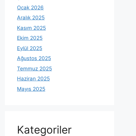
Ocak 2026
Aralık 2025
Kasım 2025
Ekim 2025
Eylül 2025
Ağustos 2025
Temmuz 2025
Haziran 2025
Mayıs 2025
Kategoriler