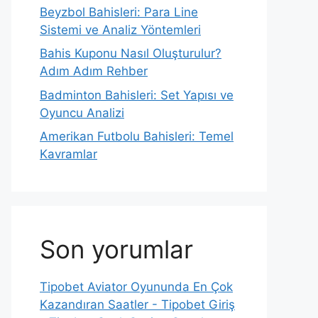
Beyzbol Bahisleri: Para Line
Sistemi ve Analiz Yöntemleri
Bahis Kuponu Nasıl Oluşturulur?
Adım Adım Rehber
Badminton Bahisleri: Set Yapısı ve
Oyuncu Analizi
Amerikan Futbolu Bahisleri: Temel
Kavramlar
Son yorumlar
Tipobet Aviator Oyununda En Çok
Kazandıran Saatler - Tipobet Giriş