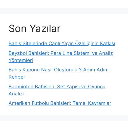
Son Yazılar
Bahis Sitelerinde Canlı Yayın Özelliğinin Katkısı
Beyzbol Bahisleri: Para Line Sistemi ve Analiz
Yöntemleri
Bahis Kuponu Nasıl Oluşturulur? Adım Adım
Rehber
Badminton Bahisleri: Set Yapısı ve Oyuncu
Analizi
Amerikan Futbolu Bahisleri: Temel Kavramlar