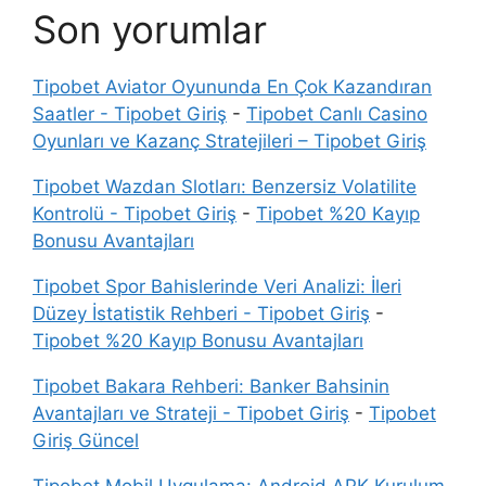
Son yorumlar
Tipobet Aviator Oyununda En Çok Kazandıran
Saatler - Tipobet Giriş
-
Tipobet Canlı Casino
Oyunları ve Kazanç Stratejileri – Tipobet Giriş
Tipobet Wazdan Slotları: Benzersiz Volatilite
Kontrolü - Tipobet Giriş
-
Tipobet %20 Kayıp
Bonusu Avantajları
Tipobet Spor Bahislerinde Veri Analizi: İleri
Düzey İstatistik Rehberi - Tipobet Giriş
-
Tipobet %20 Kayıp Bonusu Avantajları
Tipobet Bakara Rehberi: Banker Bahsinin
Avantajları ve Strateji - Tipobet Giriş
-
Tipobet
Giriş Güncel