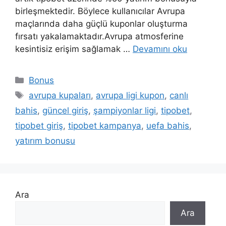
birleşmektedir. Böylece kullanıcılar Avrupa
maçlarında daha güçlü kuponlar oluşturma
fırsatı yakalamaktadır.Avrupa atmosferine
kesintisiz erişim sağlamak …
Devamını oku
Kategoriler
Bonus
Etiketler
avrupa kupaları
,
avrupa ligi kupon
,
canlı
bahis
,
güncel giriş
,
şampiyonlar ligi
,
tipobet
,
tipobet giriş
,
tipobet kampanya
,
uefa bahis
,
yatırım bonusu
Ara
Ara