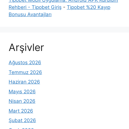
Tipobet Mobil Uygulama: Android APK Kurulum
Rehberi - Tipobet Giriş
-
Tipobet %20 Kayıp
Bonusu Avantajları
Arşivler
Ağustos 2026
Temmuz 2026
Haziran 2026
Mayıs 2026
Nisan 2026
Mart 2026
Şubat 2026