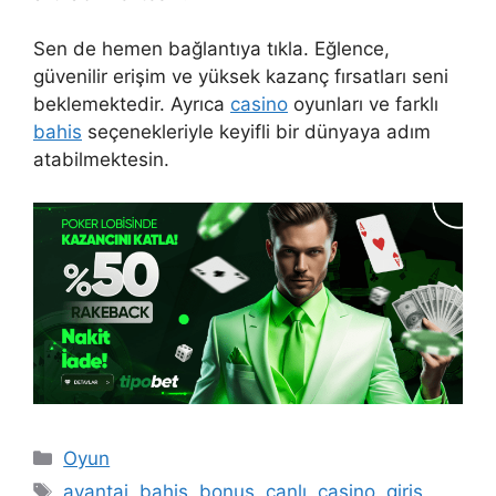
Sen de hemen bağlantıya tıkla. Eğlence,
güvenilir erişim ve yüksek kazanç fırsatları seni
beklemektedir. Ayrıca
casino
oyunları ve farklı
bahis
seçenekleriyle keyifli bir dünyaya adım
atabilmektesin.
Kategoriler
Oyun
Etiketler
avantaj
,
bahis
,
bonus
,
canlı
,
casino
,
giriş
,