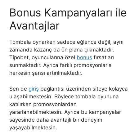
Bonus Kampanyaları ile
Avantajlar
Tombala oynarken sadece eğlence değil, aynı
zamanda kazanç da ön plana çıkmaktadır.
Tipobet, oyuncularına özel
bonus
fırsatları
sunmaktadır. Ayrıca farklı promosyonlarla
herkesin şansı artırılmaktadır.
Sen de
giriş
bağlantısı üzerinden siteye kolayca
ulaşabilmektesin. Böylece tombala oyununa
katılırken promosyonlardan
yararlanabilmektesin. Ayrıca bu kampanyalar
sayesinde daha avantajlı bir deneyim
yaşayabilmektesin.