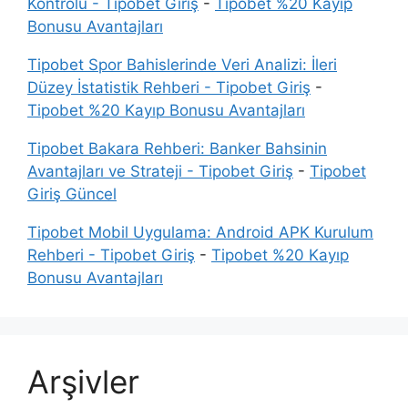
Kontrolü - Tipobet Giriş
-
Tipobet %20 Kayıp
Bonusu Avantajları
Tipobet Spor Bahislerinde Veri Analizi: İleri
Düzey İstatistik Rehberi - Tipobet Giriş
-
Tipobet %20 Kayıp Bonusu Avantajları
Tipobet Bakara Rehberi: Banker Bahsinin
Avantajları ve Strateji - Tipobet Giriş
-
Tipobet
Giriş Güncel
Tipobet Mobil Uygulama: Android APK Kurulum
Rehberi - Tipobet Giriş
-
Tipobet %20 Kayıp
Bonusu Avantajları
Arşivler