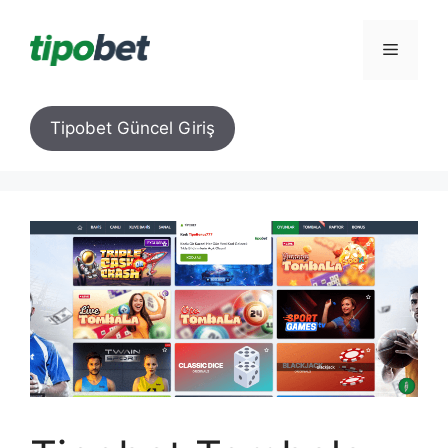
İçeriğe
atla
Menü
Tipobet Güncel Giriş