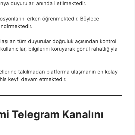
nya duyuruları anında iletilmektedir.
osyonlarını erken öğrenmektedir. Böylece
endirmektedir.
aşılan tüm duyurular doğruluk açısından kontrol
llanıcılar, bilgilerini koruyarak gönül rahatlığıyla
ellerine takılmadan platforma ulaşmanın en kolay
his keyfi devam etmektedir.
i Telegram Kanalını