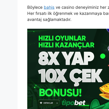
Böylece
bahis
ve casino deneyiminiz her 
Her fırsatı ilk öğrenmek ve kazanmaya ba
avantaj sağlamaktadır.