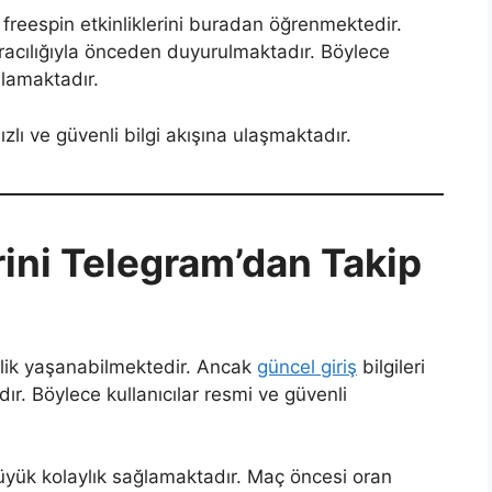
freespin etkinliklerini buradan öğrenmektedir.
 aracılığıyla önceden duyurulmaktadır. Böylece
alamaktadır.
zlı ve güvenli bilgi akışına ulaşmaktadır.
rini Telegram’dan Takip
lik yaşanabilmektedir. Ancak
güncel giriş
bilgileri
r. Böylece kullanıcılar resmi ve güvenli
üyük kolaylık sağlamaktadır. Maç öncesi oran