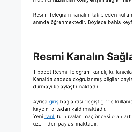
Resmi Telegram kanalını takip eden kullanı
anında öğrenmektedir. Böylece bahis key
Resmi Kanalın Sağla
Tipobet Resmi Telegram kanalı, kullanıcıl
Kanalda sadece doğrulanmış bilgiler payl
durmayı kolaylaştırmaktadır.
Ayrıca
giriş
bağlantısı değiştiğinde kullanı
kaybını ortadan kaldırmaktadır.
Yeni
canlı
turnuvalar, maç öncesi oran artış
üzerinden paylaşılmaktadır.