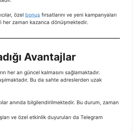
cılar, özel
bonus
fırsatlarını ve yeni kampanyaları
fi her zaman kazanca dönüşmektedir.
dığı Avantajlar
arın her an güncel kalmasını sağlamaktadır.
aşılmaktadır. Bu da sahte adreslerden uzak
cılar anında bilgilendirilmektedir. Bu durum, zaman
ları ve özel etkinlik duyuruları da Telegram