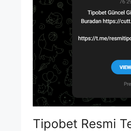
Tipobet Resmi Te