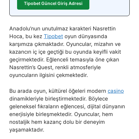
Tipobet Güncel Giriş Adresi
Anadolu’nun unutulmaz karakteri Nasrettin
Hoca, bu kez
Tipobet
oyun dünyasında
karşımıza çıkmaktadır. Oyuncular, mizahın ve
kazancın iç içe geçtiği bu oyunda keyifli vakit
geçirmektedir. Eğlenceli temasıyla öne çıkan
Nasrettin’s Quest, renkli atmosferiyle
oyuncuların ilgisini çekmektedir.
Bu arada oyun, kültürel öğeleri modern
casino
dinamikleriyle birleştirmektedir. Böylece
geleneksel fıkraların eğlencesi, dijital dünyanın
enerjisiyle birleşmektedir. Oyuncular, hem
nostaljik hem kazanç dolu bir deneyim
yaşamaktadır.