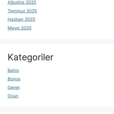
Ağustos 2025
Temmuz 2025
Haziran 2025
Mayıs 2025
Kategoriler
Bahis
Bonus
Genel
Oyun