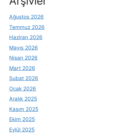
Arşivler
Ağustos 2026
Temmuz 2026
Haziran 2026
Mayıs 2026
Nisan 2026
Mart 2026
Şubat 2026
Ocak 2026
Aralık 2025
Kasım 2025
Ekim 2025
Eylül 2025