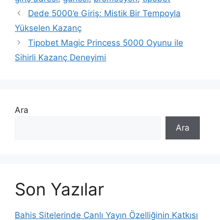
Dede 5000’e Giriş: Mistik Bir Tempoyla
Yükselen Kazanç
Tipobet Magic Princess 5000 Oyunu ile
Sihirli Kazanç Deneyimi
Ara
Ara
Son Yazılar
Bahis Sitelerinde Canlı Yayın Özelliğinin Katkısı