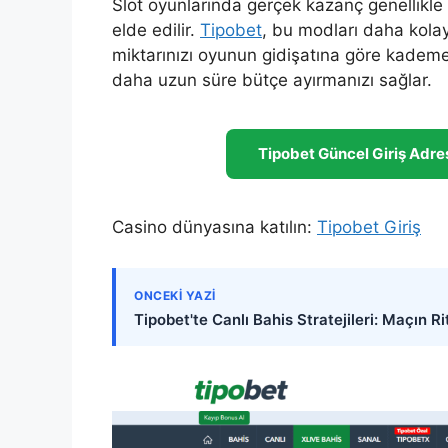
Slot oyunlarında gerçek kazanç genellikle
elde edilir.
Tipobet
, bu modları daha kolay
miktarınızı oyunun gidişatına göre kademe
daha uzun süre bütçe ayırmanızı sağlar.
Tipobet Güncel Giriş Adre
Casino dünyasına katılın:
Tipobet Giriş
ONCEKI YAZI
Tipobet'te Canlı Bahis Stratejileri: Maçın 