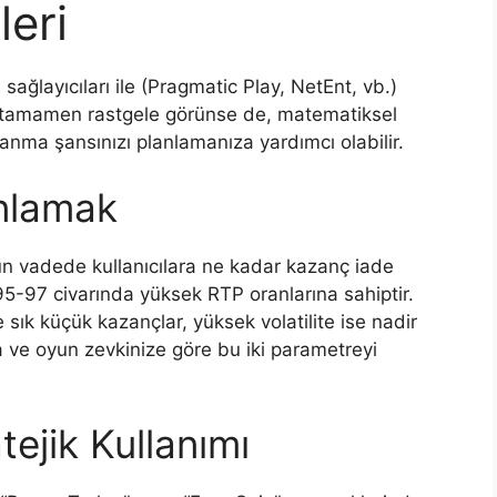
leri
sağlayıcıları ile (Pragmatic Play, NetEnt, vb.)
ri tamamen rastgele görünse de, matematiksel
zanma şansınızı planlamanıza yardımcı olabilir.
Anlamak
 vadede kullanıcılara ne kadar kazanç iade
5-97 civarında yüksek RTP oranlarına sahiptir.
te sık küçük kazançlar, yüksek volatilite ise nadir
 ve oyun zevkinize göre bu iki parametreyi
tejik Kullanımı