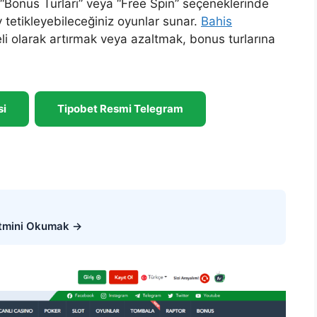
 “Bonus Turları” veya “Free Spin” seçeneklerinde
 tetikleyebileceğiniz oyunlar sunar.
Bahis
li olarak artırmak veya azaltmak, bonus turlarına
si
Tipobet Resmi Telegram
Ritmini Okumak →