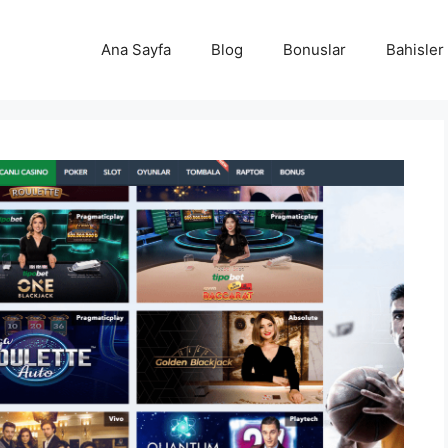
Ana Sayfa
Blog
Bonuslar
Bahisler