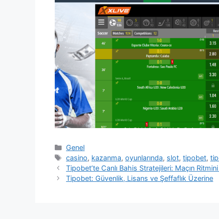
Kategoriler
Genel
Etiketler
casino
,
kazanma
,
oyunlarında
,
slot
,
tipobet
,
ti
Tipobet’te Canlı Bahis Stratejileri: Maçın Ritmi
Tipobet: Güvenlik, Lisans ve Şeffaflık Üzerine