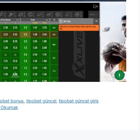
pobet bonus
,
tipobet güncel
,
tipobet güncel giriş
ni Okumak