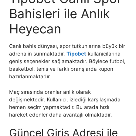
Bahisleri ile Anlık
Heyecan
Canlı bahis dünyası, spor tutkunlarına büyük bir
adrenalin sunmaktadır.
Tipobet
kullanıcılarına
geniş seçenekler sağlamaktadır. Böylece futbol,
basketbol, tenis ve farklı branşlarda kupon
hazırlanmaktadır.
Maç sırasında oranlar anlık olarak
değişmektedir. Kullanıcı, izlediği karşılaşmada
hemen seçim yapmaktadır. Bu arada hızlı
hareket edenler daha avantajlı olmaktadır.
Güncel Giriş Adresi ile