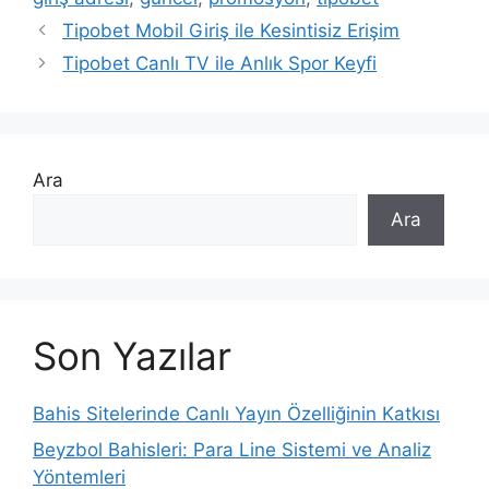
Tipobet Mobil Giriş ile Kesintisiz Erişim
Tipobet Canlı TV ile Anlık Spor Keyfi
Ara
Ara
Son Yazılar
Bahis Sitelerinde Canlı Yayın Özelliğinin Katkısı
Beyzbol Bahisleri: Para Line Sistemi ve Analiz
Yöntemleri