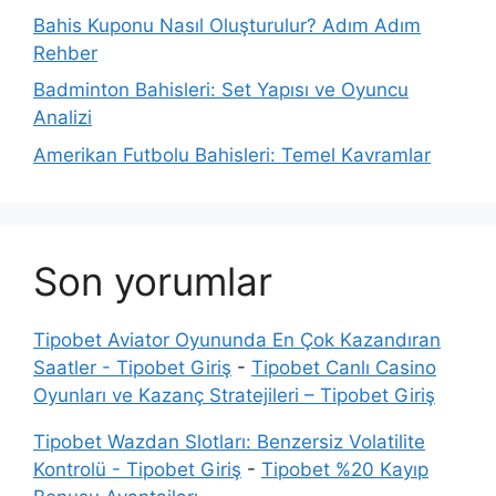
Bahis Kuponu Nasıl Oluşturulur? Adım Adım
Rehber
Badminton Bahisleri: Set Yapısı ve Oyuncu
Analizi
Amerikan Futbolu Bahisleri: Temel Kavramlar
Son yorumlar
Tipobet Aviator Oyununda En Çok Kazandıran
Saatler - Tipobet Giriş
-
Tipobet Canlı Casino
Oyunları ve Kazanç Stratejileri – Tipobet Giriş
Tipobet Wazdan Slotları: Benzersiz Volatilite
Kontrolü - Tipobet Giriş
-
Tipobet %20 Kayıp