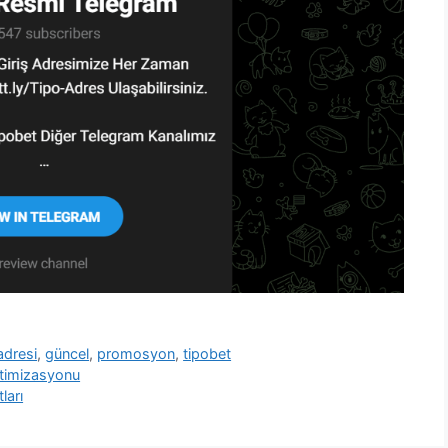
 adresi
,
güncel
,
promosyon
,
tipobet
ptimizasyonu
ları