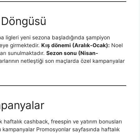
 Döngüsü
a ligleri yeni sezona başladığında şampiyon
reye girmektedir.
Kış dönemi (Aralık-Ocak):
Noel
arı sunulmaktadır.
Sezon sonu (Nisan-
arının netleştiği son maçlarda özel kampanyalar
mpanyalar
haftalık cashback, freespin ve yatırım bonusları
Bu kampanyalar Promosyonlar sayfasında haftalık