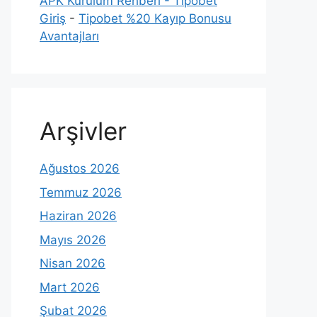
APK Kurulum Rehberi - Tipobet
Giriş
-
Tipobet %20 Kayıp Bonusu
Avantajları
Arşivler
Ağustos 2026
Temmuz 2026
Haziran 2026
Mayıs 2026
Nisan 2026
Mart 2026
Şubat 2026