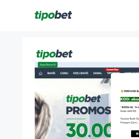
İçeriğe
atla