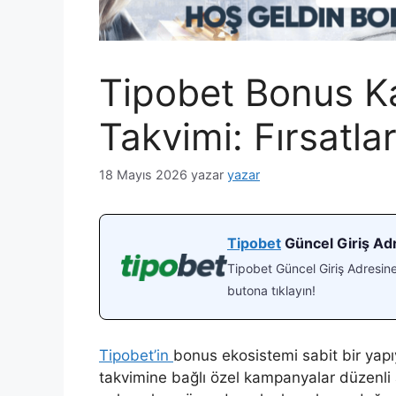
Tipobet Bonus K
Takvimi: Fırsatla
18 Mayıs 2026
yazar
yazar
Tipobet
Güncel Giriş Ad
Tipobet Güncel Giriş Adresin
butona tıklayın!
Tipobet’in
bonus ekosistemi sabit bir yapı
takvimine bağlı özel kampanyalar düzenli 