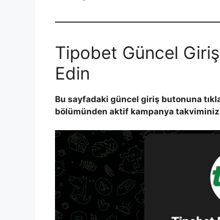
Tipobet Güncel Giriş
Edin
Bu sayfadaki güncel giriş butonuna tık
bölümünden aktif kampanya takviminizi 