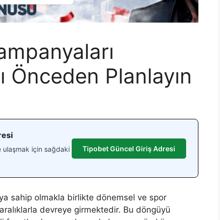
ampanyaları
rı Önceden Planlayın
resi
Tipobet Güncel Giriş Adresi
e ulaşmak için sağdaki
ya sahip olmakla birlikte dönemsel ve spor
aralıklarla devreye girmektedir. Bu döngüyü