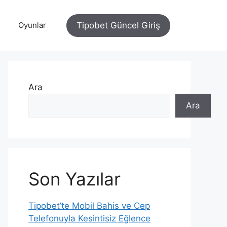
Tipobet Güncel Giriş
Oyunlar
Ara
Ara
Son Yazılar
Tipobet’te Mobil Bahis ve Cep
Telefonuyla Kesintisiz Eğlence