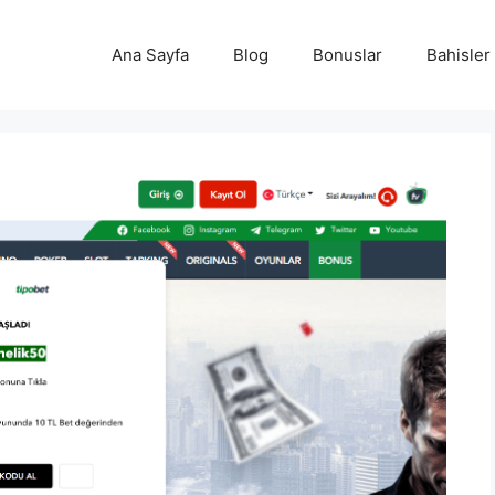
Ana Sayfa
Blog
Bonuslar
Bahisler