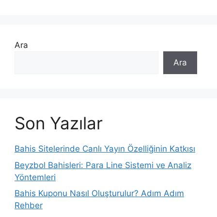
Ara
Ara
Son Yazılar
Bahis Sitelerinde Canlı Yayın Özelliğinin Katkısı
Beyzbol Bahisleri: Para Line Sistemi ve Analiz
Yöntemleri
Bahis Kuponu Nasıl Oluşturulur? Adım Adım
Rehber