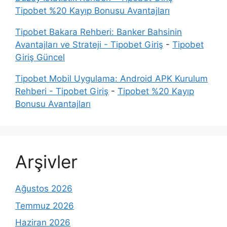
Tipobet %20 Kayıp Bonusu Avantajları
Tipobet Bakara Rehberi: Banker Bahsinin
Avantajları ve Strateji - Tipobet Giriş
-
Tipobet
Giriş Güncel
Tipobet Mobil Uygulama: Android APK Kurulum
Rehberi - Tipobet Giriş
-
Tipobet %20 Kayıp
Bonusu Avantajları
Arşivler
Ağustos 2026
Temmuz 2026
Haziran 2026