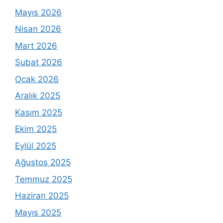
Mayıs 2026
Nisan 2026
Mart 2026
Şubat 2026
Ocak 2026
Aralık 2025
Kasım 2025
Ekim 2025
Eylül 2025
Ağustos 2025
Temmuz 2025
Haziran 2025
Mayıs 2025