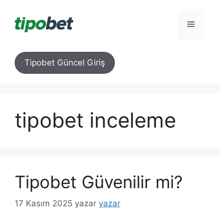
İçeriğe
atla
Menü
Tipobet Güncel Giriş
tipobet inceleme
Tipobet Güvenilir mi?
17 Kasım 2025
yazar
yazar