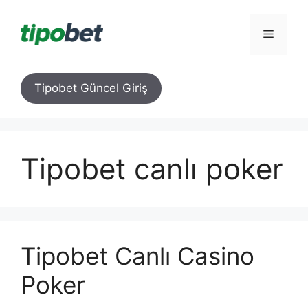
İçeriğe
atla
Menü
Tipobet Güncel Giriş
Tipobet canlı poker
Tipobet Canlı Casino
Poker