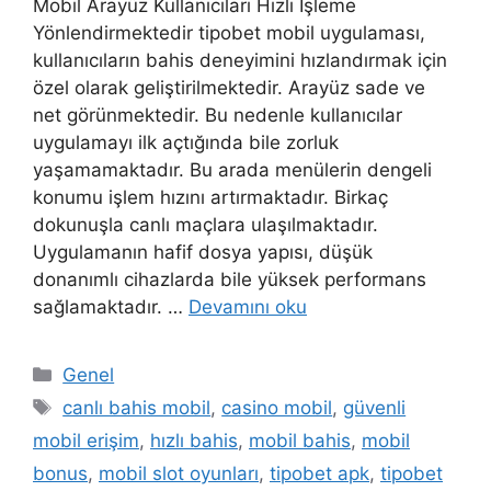
Mobil Arayüz Kullanıcıları Hızlı İşleme
Yönlendirmektedir tipobet mobil uygulaması,
kullanıcıların bahis deneyimini hızlandırmak için
özel olarak geliştirilmektedir. Arayüz sade ve
net görünmektedir. Bu nedenle kullanıcılar
uygulamayı ilk açtığında bile zorluk
yaşamamaktadır. Bu arada menülerin dengeli
konumu işlem hızını artırmaktadır. Birkaç
dokunuşla canlı maçlara ulaşılmaktadır.
Uygulamanın hafif dosya yapısı, düşük
donanımlı cihazlarda bile yüksek performans
sağlamaktadır. …
Devamını oku
Kategoriler
Genel
Etiketler
canlı bahis mobil
,
casino mobil
,
güvenli
mobil erişim
,
hızlı bahis
,
mobil bahis
,
mobil
bonus
,
mobil slot oyunları
,
tipobet apk
,
tipobet