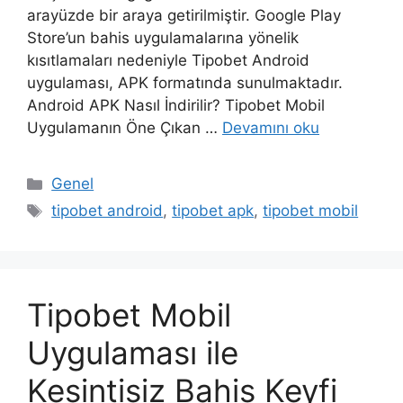
arayüzde bir araya getirilmiştir. Google Play
Store’un bahis uygulamalarına yönelik
kısıtlamaları nedeniyle Tipobet Android
uygulaması, APK formatında sunulmaktadır.
Android APK Nasıl İndirilir? Tipobet Mobil
Uygulamanın Öne Çıkan …
Devamını oku
Kategoriler
Genel
Etiketler
tipobet android
,
tipobet apk
,
tipobet mobil
Tipobet Mobil
Uygulaması ile
Kesintisiz Bahis Keyfi