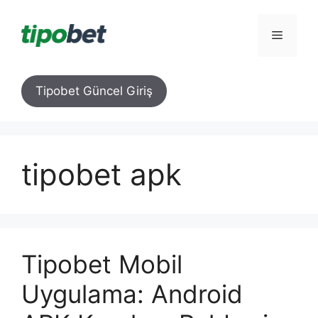
İçeriğe
atla
Menü
Tipobet Güncel Giriş
tipobet apk
Tipobet Mobil
Uygulama: Android