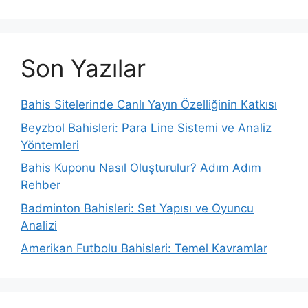
Son Yazılar
Bahis Sitelerinde Canlı Yayın Özelliğinin Katkısı
Beyzbol Bahisleri: Para Line Sistemi ve Analiz
Yöntemleri
Bahis Kuponu Nasıl Oluşturulur? Adım Adım
Rehber
Badminton Bahisleri: Set Yapısı ve Oyuncu
Analizi
Amerikan Futbolu Bahisleri: Temel Kavramlar