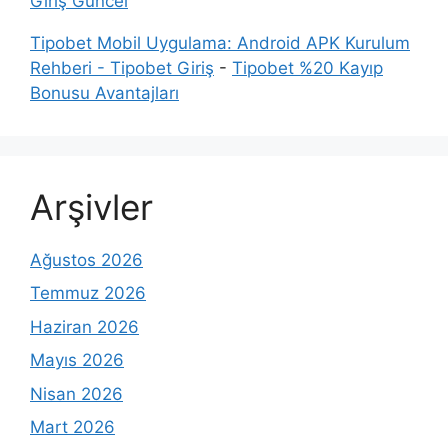
Giriş Güncel
Tipobet Mobil Uygulama: Android APK Kurulum
Rehberi - Tipobet Giriş
-
Tipobet %20 Kayıp
Bonusu Avantajları
Arşivler
Ağustos 2026
Temmuz 2026
Haziran 2026
Mayıs 2026
Nisan 2026
Mart 2026