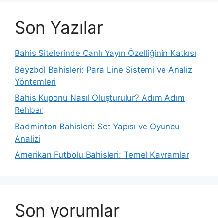
Son Yazılar
Bahis Sitelerinde Canlı Yayın Özelliğinin Katkısı
Beyzbol Bahisleri: Para Line Sistemi ve Analiz
Yöntemleri
Bahis Kuponu Nasıl Oluşturulur? Adım Adım
Rehber
Badminton Bahisleri: Set Yapısı ve Oyuncu
Analizi
Amerikan Futbolu Bahisleri: Temel Kavramlar
Son yorumlar