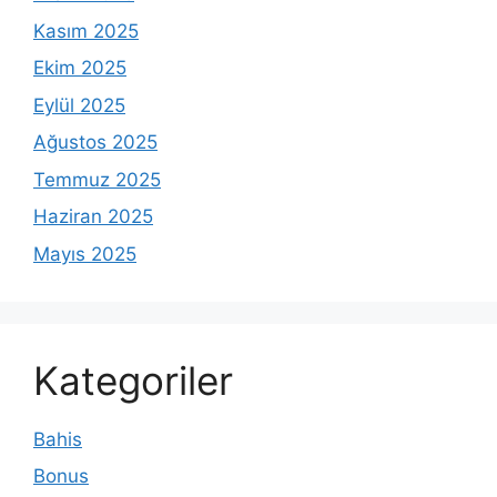
Kasım 2025
Ekim 2025
Eylül 2025
Ağustos 2025
Temmuz 2025
Haziran 2025
Mayıs 2025
Kategoriler
Bahis
Bonus