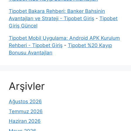
Tipobet Bakara Rehberi: Banker Bahsinin
Avantajları ve Strateji - Tipobet Giriş
-
Tipobet
Giriş Güncel
Tipobet Mobil Uygulama: Android APK Kurulum
Rehberi - Tipobet Giriş
-
Tipobet %20 Kayıp
Bonusu Avantajları
Arşivler
Ağustos 2026
Temmuz 2026
Haziran 2026
Mayıs 2026