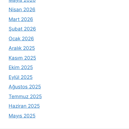
Nisan 2026
Mart 2026
Şubat 2026
Ocak 2026
Aralık 2025
Kasım 2025
Ekim 2025
Eylül 2025
Ağustos 2025
Temmuz 2025
Haziran 2025
Mayıs 2025