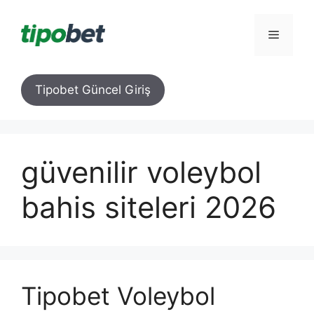
İçeriğe
atla
Menü
Tipobet Güncel Giriş
güvenilir voleybol
bahis siteleri 2026
Tipobet Voleybol