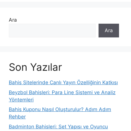
Ara
Ara
Son Yazılar
Bahis Sitelerinde Canlı Yayın Özelliğinin Katkısı
Beyzbol Bahisleri: Para Line Sistemi ve Analiz
Yöntemleri
Bahis Kuponu Nasıl Oluşturulur? Adım Adım
Rehber
Badminton Bahisleri: Set Yapısı ve Oyuncu