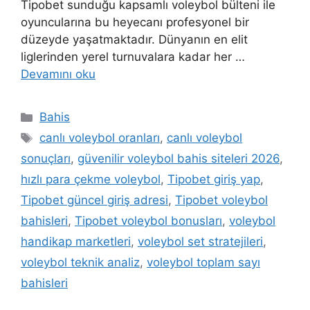
Tipobet sunduğu kapsamlı voleybol bülteni ile
oyuncularına bu heyecanı profesyonel bir
düzeyde yaşatmaktadır. Dünyanın en elit
liglerinden yerel turnuvalara kadar her …
Devamını oku
Kategoriler
Bahis
Etiketler
canlı voleybol oranları
,
canlı voleybol
sonuçları
,
güvenilir voleybol bahis siteleri 2026
,
hızlı para çekme voleybol
,
Tipobet giriş yap
,
Tipobet güncel giriş adresi
,
Tipobet voleybol
bahisleri
,
Tipobet voleybol bonusları
,
voleybol
handikap marketleri
,
voleybol set stratejileri
,
voleybol teknik analiz
,
voleybol toplam sayı
bahisleri