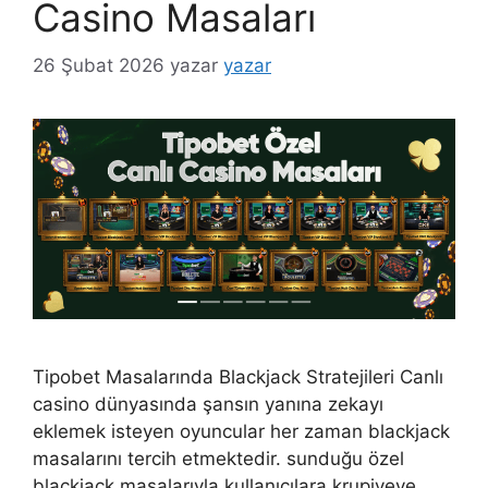
Casino Masaları
26 Şubat 2026
yazar
yazar
Tipobet Masalarında Blackjack Stratejileri Canlı
casino dünyasında şansın yanına zekayı
eklemek isteyen oyuncular her zaman blackjack
masalarını tercih etmektedir. sunduğu özel
blackjack masalarıyla kullanıcılara krupiyeye