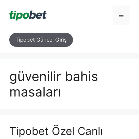
İçeriğe
atla
Menü
Tipobet Güncel Giriş
güvenilir bahis
masaları
Tipobet Özel Canlı