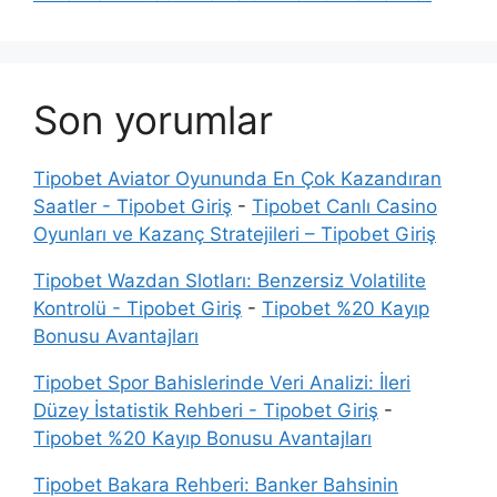
Son yorumlar
Tipobet Aviator Oyununda En Çok Kazandıran
Saatler - Tipobet Giriş
-
Tipobet Canlı Casino
Oyunları ve Kazanç Stratejileri – Tipobet Giriş
Tipobet Wazdan Slotları: Benzersiz Volatilite
Kontrolü - Tipobet Giriş
-
Tipobet %20 Kayıp
Bonusu Avantajları
Tipobet Spor Bahislerinde Veri Analizi: İleri
Düzey İstatistik Rehberi - Tipobet Giriş
-
Tipobet %20 Kayıp Bonusu Avantajları
Tipobet Bakara Rehberi: Banker Bahsinin