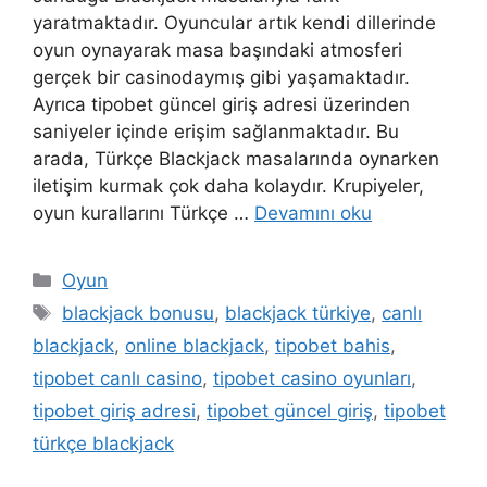
yaratmaktadır. Oyuncular artık kendi dillerinde
oyun oynayarak masa başındaki atmosferi
gerçek bir casinodaymış gibi yaşamaktadır.
Ayrıca tipobet güncel giriş adresi üzerinden
saniyeler içinde erişim sağlanmaktadır. Bu
arada, Türkçe Blackjack masalarında oynarken
iletişim kurmak çok daha kolaydır. Krupiyeler,
oyun kurallarını Türkçe …
Devamını oku
Kategoriler
Oyun
Etiketler
blackjack bonusu
,
blackjack türkiye
,
canlı
blackjack
,
online blackjack
,
tipobet bahis
,
tipobet canlı casino
,
tipobet casino oyunları
,
tipobet giriş adresi
,
tipobet güncel giriş
,
tipobet
türkçe blackjack