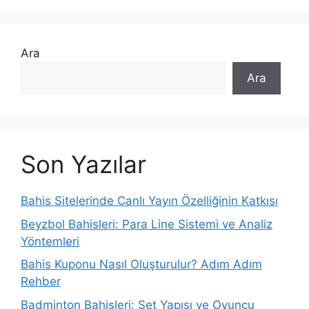
Ara
Ara
Son Yazılar
Bahis Sitelerinde Canlı Yayın Özelliğinin Katkısı
Beyzbol Bahisleri: Para Line Sistemi ve Analiz
Yöntemleri
Bahis Kuponu Nasıl Oluşturulur? Adım Adım
Rehber
Badminton Bahisleri: Set Yapısı ve Oyuncu