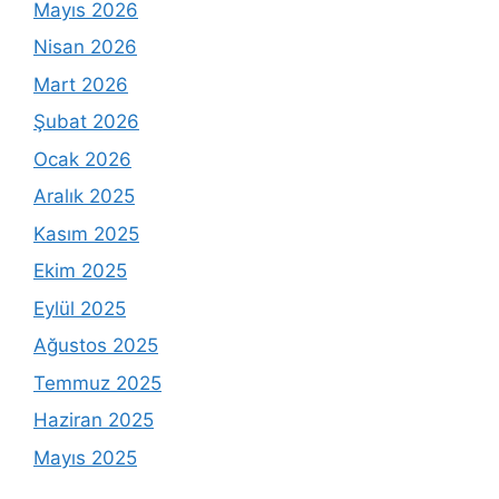
Mayıs 2026
Nisan 2026
Mart 2026
Şubat 2026
Ocak 2026
Aralık 2025
Kasım 2025
Ekim 2025
Eylül 2025
Ağustos 2025
Temmuz 2025
Haziran 2025
Mayıs 2025