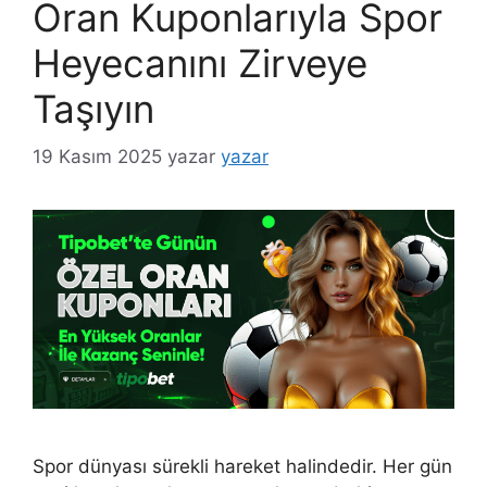
Oran Kuponlarıyla Spor
Heyecanını Zirveye
Taşıyın
19 Kasım 2025
yazar
yazar
Spor dünyası sürekli hareket halindedir. Her gün