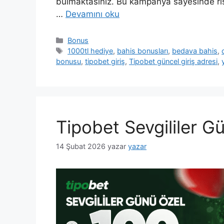
bulmaktasınız. Bu kampanya sayesinde ri
…
Devamını oku
Kategoriler
Bonus
Etiketler
1000tl hediye
,
bahis bonusları
,
bedava bahis
,
bonusu
,
tipobet giriş
,
Tipobet güncel giriş adresi
,
Tipobet Sevgililer 
14 Şubat 2026
yazar
yazar