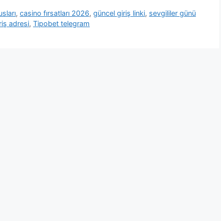
sları
,
casino fırsatları 2026
,
güncel giriş linki
,
sevgililer günü
iş adresi
,
Tipobet telegram