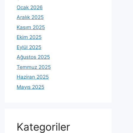
Ocak 2026
Aralık 2025
Kasım 2025
Ekim 2025
Eylül 2025
Ağustos 2025
Temmuz 2025
Haziran 2025
Mayıs 2025
Kategoriler