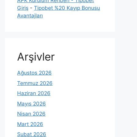
APK Kurulum Rehberi - Tipobet
Giriş
-
Tipobet %20 Kayıp Bonusu
Avantajları
Arşivler
Ağustos 2026
Temmuz 2026
Haziran 2026
Mayıs 2026
Nisan 2026
Mart 2026
Şubat 2026