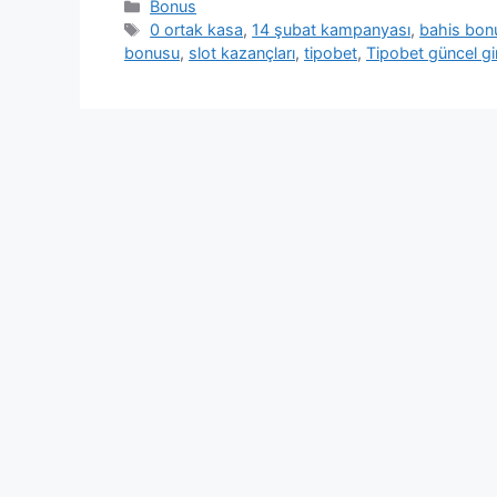
Kategoriler
Bonus
Etiketler
0 ortak kasa
,
14 şubat kampanyası
,
bahis bonu
bonusu
,
slot kazançları
,
tipobet
,
Tipobet güncel gir