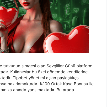
e tutkunun simgesi olan Sevgililer Günü platform
tadır. Kullanıcılar bu özel dönemde kendilerine
ktedir. Tipobet yönetimi aşkın paylaştıkça
ya hazırlamaktadır. %100 Ortak Kasa Bonusu ile
esabınıza anında yansımaktadır. Bu arada …