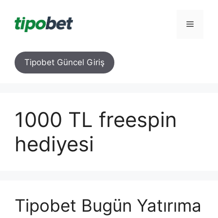
İçeriğe
atla
Menü
Tipobet Güncel Giriş
1000 TL freespin
hediyesi
Tipobet Bugün Yatırıma