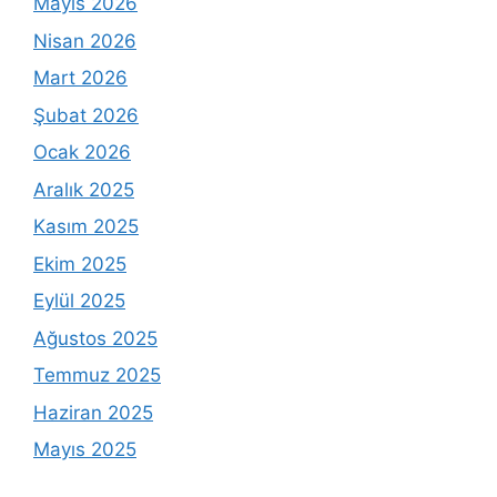
Mayıs 2026
Nisan 2026
Mart 2026
Şubat 2026
Ocak 2026
Aralık 2025
Kasım 2025
Ekim 2025
Eylül 2025
Ağustos 2025
Temmuz 2025
Haziran 2025
Mayıs 2025