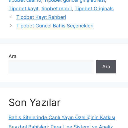
Tipobet kayıt
,
tipobet mobil
,
Tipobet Originals
Tipobet Kayıt Rehberi
Tipobet Güncel Bahis Seçenekleri
Ara
Ara
Son Yazılar
Bahis Sitelerinde Canlı Yayın Özelliğinin Katkısı
Beyzbol Bahisleri: Para Line Sistemi ve Analiz