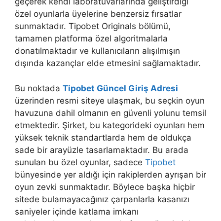
geçerek kendi laboratuvarlarında geliştirdiği
özel oyunlarla üyelerine benzersiz fırsatlar
sunmaktadır. Tipobet Originals bölümü,
tamamen platforma özel algoritmalarla
donatılmaktadır ve kullanıcıların alışılmışın
dışında kazançlar elde etmesini sağlamaktadır.
Bu noktada
Tipobet Güncel Giriş Adresi
üzerinden resmi siteye ulaşmak, bu seçkin oyun
havuzuna dahil olmanın en güvenli yolunu temsil
etmektedir. Şirket, bu kategorideki oyunları hem
yüksek teknik standartlarda hem de oldukça
sade bir arayüzle tasarlamaktadır. Bu arada
sunulan bu özel oyunlar, sadece
Tipobet
bünyesinde yer aldığı için rakiplerden ayrışan bir
oyun zevki sunmaktadır. Böylece başka hiçbir
sitede bulamayacağınız çarpanlarla kasanızı
saniyeler içinde katlama imkanı