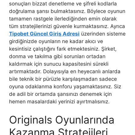
sonuçları bizzat denetleme ve şifreli kodlarla
doğrulama şansı bulmaktasınız. Böylece oyunun
tamamen rastgele ilerlediğinden emin olarak
tüm stratejilerinizi güvenle kurmaktasınız. Ayrıca
Tipobet Güncel Giriş Adresi
üzerinden sisteme
girdiğinizde oyunların ne kadar akıcı ve
kesintisiz çalıştığını fark etmektesiniz. Şirket,
donma ve takılma gibi sorunları ortadan
kaldırmak için sunucu kapasitesini sürekli
artırmaktadır. Dolayısıyla en heyecanlı anlarda
bile teknik bir pürüzle karşılaşmadan sadece
oyuna odaklanma konforu yaşamaktasınız. Siz
de adil bir ortamda şansınızı denemek için
hemen masalardaki yerinizi ayırtmalısınız.
Originals Oyunlarında
Kazanma Stratejileri