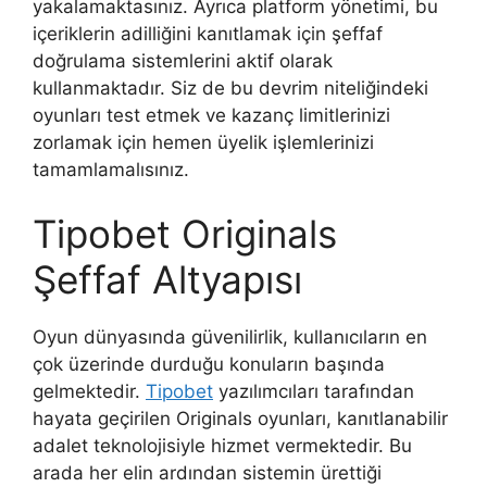
yakalamaktasınız. Ayrıca platform yönetimi, bu
içeriklerin adilliğini kanıtlamak için şeffaf
doğrulama sistemlerini aktif olarak
kullanmaktadır. Siz de bu devrim niteliğindeki
oyunları test etmek ve kazanç limitlerinizi
zorlamak için hemen üyelik işlemlerinizi
tamamlamalısınız.
Tipobet Originals
Şeffaf Altyapısı
Oyun dünyasında güvenilirlik, kullanıcıların en
çok üzerinde durduğu konuların başında
gelmektedir.
Tipobet
yazılımcıları tarafından
hayata geçirilen Originals oyunları, kanıtlanabilir
adalet teknolojisiyle hizmet vermektedir. Bu
arada her elin ardından sistemin ürettiği