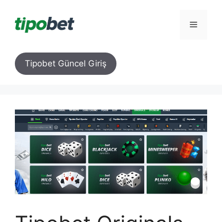
İçeriğe
atla
Menü
Tipobet Güncel Giriş