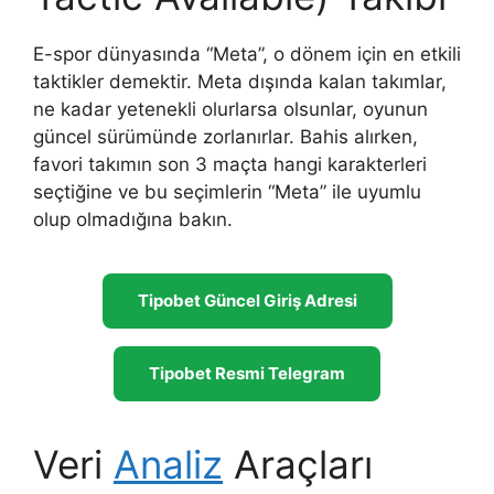
E-spor dünyasında “Meta”, o dönem için en etkili
taktikler demektir. Meta dışında kalan takımlar,
ne kadar yetenekli olurlarsa olsunlar, oyunun
güncel sürümünde zorlanırlar. Bahis alırken,
favori takımın son 3 maçta hangi karakterleri
seçtiğine ve bu seçimlerin “Meta” ile uyumlu
olup olmadığına bakın.
Tipobet Güncel Giriş Adresi
Tipobet Resmi Telegram
Veri
Analiz
Araçları