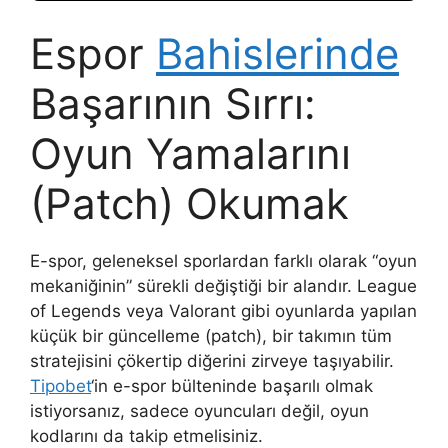
Espor
Bahislerinde
Başarının Sırrı:
Oyun Yamalarını
(Patch) Okumak
E-spor, geleneksel sporlardan farklı olarak “oyun
mekaniğinin” sürekli değiştiği bir alandır. League
of Legends veya Valorant gibi oyunlarda yapılan
küçük bir güncelleme (patch), bir takımın tüm
stratejisini çökertip diğerini zirveye taşıyabilir.
Tipobet
‘in e-spor bülteninde başarılı olmak
istiyorsanız, sadece oyuncuları değil, oyun
kodlarını da takip etmelisiniz.