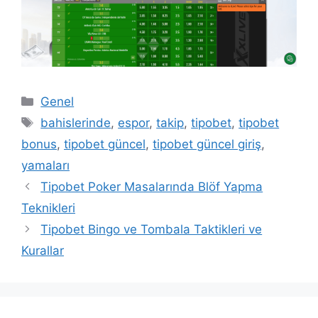
Kategoriler
Genel
Etiketler
bahislerinde
,
espor
,
takip
,
tipobet
,
tipobet
bonus
,
tipobet güncel
,
tipobet güncel giriş
,
yamaları
Tipobet Poker Masalarında Blöf Yapma
Teknikleri
Tipobet Bingo ve Tombala Taktikleri ve
Kurallar