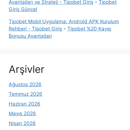
Avantajları ve Strateji - Tipobet Giriş
-
Tipobet
Giriş Güncel
Tipobet Mobil Uygulama: Android APK Kurulum
Rehberi - Tipobet Giriş
-
Tipobet %20 Kayıp
Bonusu Avantajları
Arşivler
Ağustos 2026
Temmuz 2026
Haziran 2026
Mayıs 2026
Nisan 2026