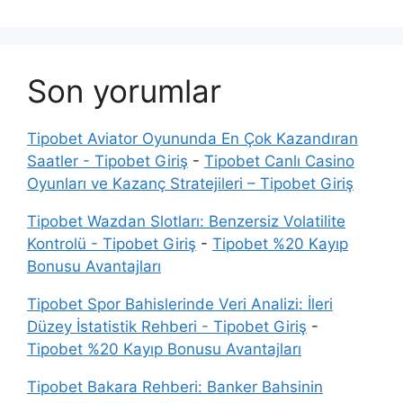
Son yorumlar
Tipobet Aviator Oyununda En Çok Kazandıran
Saatler - Tipobet Giriş
-
Tipobet Canlı Casino
Oyunları ve Kazanç Stratejileri – Tipobet Giriş
Tipobet Wazdan Slotları: Benzersiz Volatilite
Kontrolü - Tipobet Giriş
-
Tipobet %20 Kayıp
Bonusu Avantajları
Tipobet Spor Bahislerinde Veri Analizi: İleri
Düzey İstatistik Rehberi - Tipobet Giriş
-
Tipobet %20 Kayıp Bonusu Avantajları
Tipobet Bakara Rehberi: Banker Bahsinin