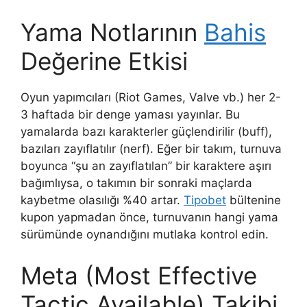
Yama Notlarının
Bahis
Değerine Etkisi
Oyun yapımcıları (Riot Games, Valve vb.) her 2-
3 haftada bir denge yaması yayınlar. Bu
yamalarda bazı karakterler güçlendirilir (buff),
bazıları zayıflatılır (nerf). Eğer bir takım, turnuva
boyunca “şu an zayıflatılan” bir karaktere aşırı
bağımlıysa, o takımın bir sonraki maçlarda
kaybetme olasılığı %40 artar.
Tipobet
bültenine
kupon yapmadan önce, turnuvanın hangi yama
sürümünde oynandığını mutlaka kontrol edin.
Meta (Most Effective
Tactic Available) Takibi