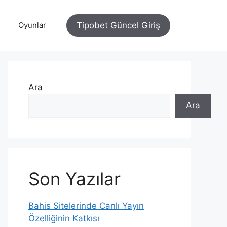
Tipobet Güncel Giriş
Oyunlar
Ara
Ara
Son Yazılar
Bahis Sitelerinde Canlı Yayın
Özelliğinin Katkısı