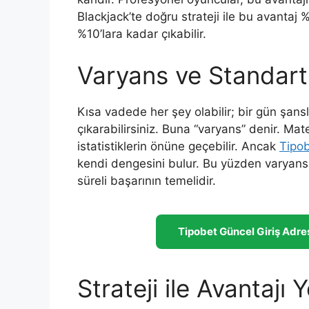
Blackjack’te doğru strateji ile bu avantaj %
%10’lara kadar çıkabilir.
Varyans ve Standar
Kısa vadede her şey olabilir; bir gün şans
çıkarabilirsiniz. Buna “varyans” denir. Mat
istatistiklerin önüne geçebilir. Ancak
Tipo
kendi dengesini bulur. Bu yüzden varyans
süreli başarının temelidir.
Tipobet Güncel Giriş Adre
Strateji ile Avantajı