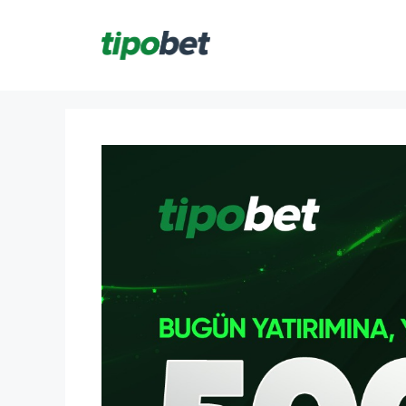
İçeriğe
atla