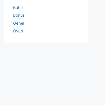
Bahis
Bonus
Genel
Oyun