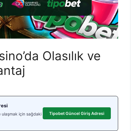
ino’da Olasılık ve
antaj
resi
Tipobet Güncel Giriş Adresi
e ulaşmak için sağdaki